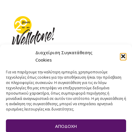
Διαχείριση Συγκατάθεσης
Cookies
ΓΚΟΜΠΙΝΩ 12 ΚΑΙ ΓΟΥΖΕΛΗ 7, 11476, ΑΘΗΝΑ
Για να παρέχουμε την καλύτερη εμπειρία, χρησιμοποιούμε
ΤΗΛΕΦΩΝΟ: +30 211 4021758
τεχνολογίες όπως cookies για την αποθήκευση ή/και την πρόσβαση
ΚΙΝΗΤΟ: +306977 440377
σε πληροφορίες συσκευών. Η συγκατάθεση για τις εν λόγω
τεχνολογίες θα μας επιτρέψει να επεξεργαστούμε δεδομένα
EMAIL : 
info@welldone.com.gr
προσωπικού χαρακτήρα, όπως συμπεριφορά περιήγησης ή
μοναδικά αναγνωριστικά σε αυτόν τον ιστότοπο. Η μη συγκατάθεση ή
η ανάκληση της συγκατάθεσης, μπορεί να επηρεάσει αρνητικά
ορισμένες λειτουργίες και δυνατότητες.
ΑΠΟΔΟΧΉ