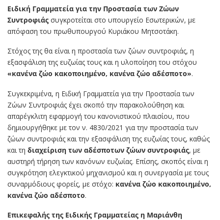
Ειδική Γραμματεία για την Προστασία των Ζώων
Συντροφιάς
συγκροτείται στο υπουργείο Εσωτερικών, με
απόφαση του πρωθυπουργού Κυριάκου Μητσοτάκη.
Στόχος της θα είναι η προστασία των ζώων συντροφιάς, η
εξασφάλιση της ευζωίας τους και η υλοποίηση του στόχου
«κανένα ζώο κακοποιημένο, κανένα ζώο αδέσποτο»
.
Συγκεκριμένα, η Ειδική Γραμματεία για την Προστασία των
Ζώων Συντροφιάς έχει σκοπό την παρακολούθηση και
απαρέγκλιτη εφαρμογή του κανονιστικού πλαισίου, που
δημιουργήθηκε με τον ν. 4830/2021 για την προστασία των
ζώων συντροφιάς και την εξασφάλιση της ευζωίας τους, καθώς
και τη
διαχείριση των αδέσποτων ζώων συντροφιάς
, με
αυστηρή τήρηση των κανόνων ευζωίας. Επίσης, σκοπός είναι η
συγκρότηση ελεγκτικού μηχανισμού και η συνεργασία με τους
συναρμόδιους φορείς, με στόχο:
κανένα ζώο κακοποιημένο,
κανένα ζώο αδέσποτο
.
Επικεφαλής της Ειδικής Γραμματείας η Μαριάνθη