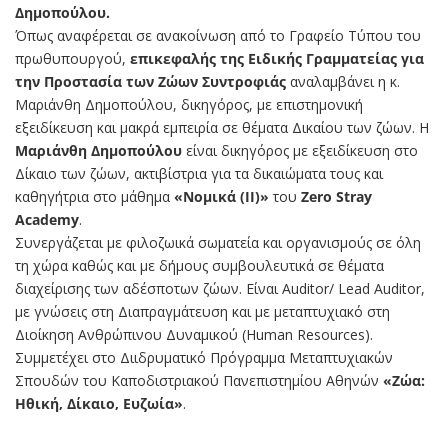
Δημοπούλου.
Όπως αναφέρεται σε ανακοίνωση από το Γραφείο Τύπου του
πρωθυπουργού,
επικεφαλής της Ειδικής Γραμματείας για
την Προστασία των Ζώων Συντροφιάς
αναλαμβάνει η κ.
Μαριάνθη Δημοπούλου, δικηγόρος, με επιστημονική
εξειδίκευση και μακρά εμπειρία σε θέματα Δικαίου των ζώων. Η
Μαριάνθη Δημοπούλου
είναι δικηγόρος με εξειδίκευση στο
Δίκαιο των ζώων, ακτιβίστρια για τα δικαιώματα τους και
καθηγήτρια στο μάθημα
«Νομικά (II)»
του
Zero Stray
Academy
.
Συνεργάζεται με φιλοζωικά σωματεία και οργανισμούς σε όλη
τη χώρα καθώς και με δήμους συμβουλευτικά σε θέματα
διαχείρισης των αδέσποτων ζώων. Είναι Auditor/ Lead Auditor,
με γνώσεις στη Διαπραγμάτευση και με μεταπτυχιακό στη
Διοίκηση Ανθρώπινου Δυναμικού (Human Resources).
Συμμετέχει στο Διιδρυματικό Πρόγραμμα Μεταπτυχιακών
Σπουδών του Καποδιστριακού Πανεπιστημίου Αθηνών
«Ζώα:
Ηθική, Δίκαιο, Ευζωία»
.