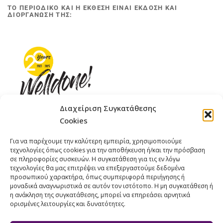
ΤΟ ΠΕΡΙΟΔΙΚΟ ΚΑΙ Η ΕΚΘΕΣΗ ΕΙΝΑΙ ΕΚΔΟΣΗ ΚΑΙ
ΔΙΟΡΓΑΝΩΣΗ ΤΗΣ:
Διαχείριση Συγκατάθεσης
Cookies
ΓΚΟΜΠΙΝΩ 12 ΚΑΙ ΓΟΥΖΕΛΗ 7, 11476, ΑΘΗΝΑ
Για να παρέχουμε την καλύτερη εμπειρία, χρησιμοποιούμε
ΤΗΛΕΦΩΝΟ: +30 211 4021758
τεχνολογίες όπως cookies για την αποθήκευση ή/και την πρόσβαση
ΚΙΝΗΤΟ: +306977 440377
σε πληροφορίες συσκευών. Η συγκατάθεση για τις εν λόγω
τεχνολογίες θα μας επιτρέψει να επεξεργαστούμε δεδομένα
EMAIL : 
info@welldone.com.gr
προσωπικού χαρακτήρα, όπως συμπεριφορά περιήγησης ή
μοναδικά αναγνωριστικά σε αυτόν τον ιστότοπο. Η μη συγκατάθεση ή
η ανάκληση της συγκατάθεσης, μπορεί να επηρεάσει αρνητικά
ορισμένες λειτουργίες και δυνατότητες.