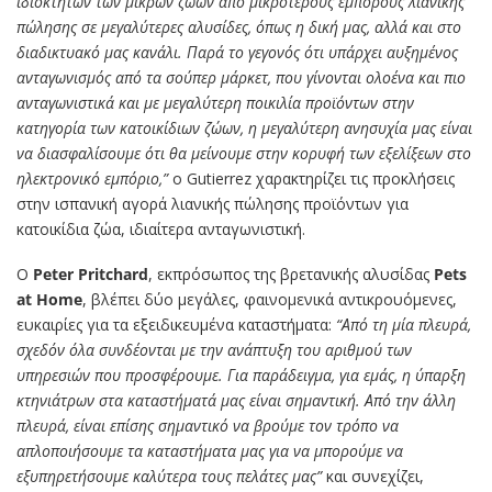
ιδιοκτητών των μικρών ζώων από μικρότερους εμπόρους λιανικής
πώλησης σε μεγαλύτερες αλυσίδες, όπως η δική μας, αλλά και στο
διαδικτυακό μας κανάλι. Παρά το γεγονός ότι υπάρχει αυξημένος
ανταγωνισμός από τα σούπερ μάρκετ, που γίνονται ολοένα και πιο
ανταγωνιστικά και με μεγαλύτερη ποικιλία προϊόντων στην
κατηγορία των κατοικίδιων ζώων, η μεγαλύτερη ανησυχία μας είναι
να διασφαλίσουμε ότι θα μείνουμε στην κορυφή των εξελίξεων στο
ηλεκτρονικό εμπόριο,”
ο Gutierrez χαρακτηρίζει τις προκλήσεις
στην ισπανική αγορά λιανικής πώλησης προϊόντων για
κατοικίδια ζώα, ιδιαίτερα ανταγωνιστική.
Ο
Peter Pritchard
, εκπρόσωπος της βρετανικής αλυσίδας
Pets
at Home
, βλέπει δύο μεγάλες, φαινομενικά αντικρουόμενες,
ευκαιρίες για τα εξειδικευμένα καταστήματα:
“Από τη μία πλευρά,
σχεδόν όλα συνδέονται με την ανάπτυξη του αριθμού των
υπηρεσιών που προσφέρουμε. Για παράδειγμα, για εμάς, η ύπαρξη
κτηνιάτρων στα καταστήματά μας είναι σημαντική. Από την άλλη
πλευρά, είναι επίσης σημαντικό να βρούμε τον τρόπο να
απλοποιήσουμε τα καταστήματα μας για να μπορούμε να
εξυπηρετήσουμε καλύτερα τους πελάτες μας”
και συνεχίζει,