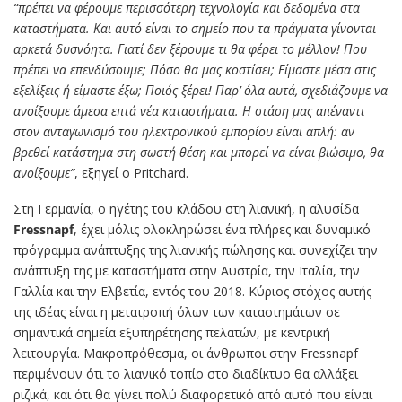
“πρέπει να φέρουμε περισσότερη τεχνολογία και δεδομένα στα
καταστήματα. Και αυτό είναι το σημείο που τα πράγματα γίνονται
αρκετά δυσνόητα. Γιατί δεν ξέρουμε τι θα φέρει το μέλλον! Που
πρέπει να επενδύσουμε; Πόσο θα μας κοστίσει; Είμαστε μέσα στις
εξελίξεις ή είμαστε έξω; Ποιός ξέρει! Παρ’ όλα αυτά, σχεδιάζουμε να
ανοίξουμε άμεσα επτά νέα καταστήματα. Η στάση μας απέναντι
στον ανταγωνισμό του ηλεκτρονικού εμπορίου είναι απλή: αν
βρεθεί κατάστημα στη σωστή θέση και μπορεί να είναι βιώσιμο, θα
ανοίξουμε”
, εξηγεί ο Pritchard.
Στη Γερμανία, ο ηγέτης του κλάδου στη λιανική, η αλυσίδα
Fressnapf
, έχει μόλις ολοκληρώσει ένα πλήρες και δυναμικό
πρόγραμμα ανάπτυξης της λιανικής πώλησης και συνεχίζει την
ανάπτυξη της με καταστήματα στην Αυστρία, την Ιταλία, την
Γαλλία και την Ελβετία, εντός του 2018. Κύριος στόχος αυτής
της ιδέας είναι η μετατροπή όλων των καταστημάτων σε
σημαντικά σημεία εξυπηρέτησης πελατών, με κεντρική
λειτουργία. Μακροπρόθεσμα, οι άνθρωποι στην Fressnapf
περιμένουν ότι το λιανικό τοπίο στο διαδίκτυο θα αλλάξει
ριζικά, και ότι θα γίνει πολύ διαφορετικό από αυτό που είναι