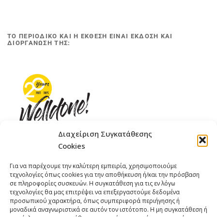
ΤΟ ΠΕΡΙΟΔΙΚΟ ΚΑΙ Η ΕΚΘΕΣΗ ΕΙΝΑΙ ΕΚΔΟΣΗ ΚΑΙ
ΔΙΟΡΓΑΝΩΣΗ ΤΗΣ:
Διαχείριση Συγκατάθεσης
Cookies
ΓΚΟΜΠΙΝΩ 12 ΚΑΙ ΓΟΥΖΕΛΗ 7, 11476, ΑΘΗΝΑ
Για να παρέχουμε την καλύτερη εμπειρία, χρησιμοποιούμε
ΤΗΛΕΦΩΝΟ: +30 211 4021758
τεχνολογίες όπως cookies για την αποθήκευση ή/και την πρόσβαση
ΚΙΝΗΤΟ: +306977 440377
σε πληροφορίες συσκευών. Η συγκατάθεση για τις εν λόγω
τεχνολογίες θα μας επιτρέψει να επεξεργαστούμε δεδομένα
EMAIL : 
info@welldone.com.gr
προσωπικού χαρακτήρα, όπως συμπεριφορά περιήγησης ή
μοναδικά αναγνωριστικά σε αυτόν τον ιστότοπο. Η μη συγκατάθεση ή