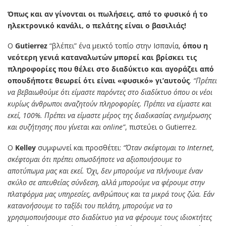
Όπως και αν γίνονται οι πωλήσεις, από το φυσικό ή το
ηλεκτρονικό κανάλι, ο πελάτης είναι ο βασιλιάς!
Ο
Gutierrez
“βλέπει” ένα μεικτό τοπίο στην Ισπανία,
όπου η
νεότερη γενιά καταναλωτών μπορεί και βρίσκει τις
πληροφορίες που θέλει στο διαδύκτιο και αγοράζει από
οπουδήποτε θεωρεί ότι είναι «φυσικό» γι’αυτούς
.
“Πρέπει
να βεβαιωθούμε ότι είμαστε παρόντες στο διαδίκτυο όπου οι νέοι
κυρίως άνθρωποι αναζητούν πληροφορίες. Πρέπει να είμαστε και
εκεί, 100%. Πρέπει να είμαστε μέρος της διαδικασίας ενημέρωσης
και συζήτησης που γίνεται και online”
, πιστεύει ο Gutierrez.
Ο
Kelley
συμφωνεί και προσθέτει:
“Όταν σκέφτομαι το Internet,
σκέφτομαι ότι πρέπει οπωσδήποτε να αξιοποιήσουμε το
αποτύπωμα μας και εκεί. Όχι, δεν μπορούμε να πλήνουμε έναν
σκύλο σε απευθείας σύνδεση, αλλά μπορούμε να φέρουμε στην
πλατφόρμα μας υπηρεσίες, ανθρώπους και τα μικρά τους ζώα. Εάν
κατανοήσουμε το ταξίδι του πελάτη, μπορούμε να το
χρησιμοποιήσουμε στο διαδίκτυο για να φέρουμε τους ιδιοκτήτες