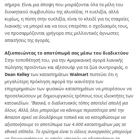
σήμερα. Είναι μια άποψη που μοιράζονται όλα τα μέλη του
διοικητικού συμβουλίου της αλυσίδας. Η ευελιξία, αλλά
κυρίως, η πίστη στην ευελιξία, είναι το κλειδί για τις εταιρείες
λιανικής: να μπορεί και να τους επιτρέπει ο σχεδιασμός τους,
να προσαρμόζονται γρήγορα στις μελλοντικές άγνωστες
απαιτήσεις της αγοράς.
Αξιοποιώντας το αποτύπωμά σας μέσω του διαδικτύου
Στην τοποθέτησή του, για την Αμερικανική αγορά λιανικής
πώλησης προϊόντων και αξεσουάρ για τα ζώα συντροφιάς, ο
Dean Kelley
των καταστημάτων
Walmart
πιστεύει ότι η
μεγαλύτερη πρόκληση αφορά την ικανότητα των
επιχειρηματιών των φυσικών καταστημάτων να μπορέσουν να
προσελκύσουν με δημιουργικούς τρόπους τους ιδιοκτήτες των
κατοικιδίων.
“Βασικά, ο διαδικτυακός τόπος αποτελεί απειλή για
όλους. Αλλά, όλοι μπορούμε να κάνουμε περισσότερα από την
Αmazon αρκεί να δουλέψουμε τοπικά και να κατορθώσουμε να
αξιοποιήσουμε το αποτύπωμα των 4.600 καταστημάτων μας σε
εθνικό επίπεδο. Το ερώτημα είναι τι είδους συνεργασίες μπορούμε
να δημιουργήσουμε, οι οποίες μπορούν να αξιοποιήσουν τη