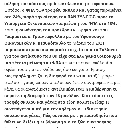
αύξηση του κόστους πρώτων υλών και μεταφορικών.
Ωστόσο,
ο ΦΠΑ των τροφών σκύλου και γάτας παραμένει
στο 24%, παρά την αίτηση του ΠΑΝ.ΣΥΛ.Ε.Ζ.Σ. προς το
Υπουργείο Οικονομικών για μείωση του ΦΠΑ στο 13%.
Κατά τη
συνάντηση του Προέδρου κ. Σφήκα και του
Γραμματέα κ. Τριανταφύλλου με τον Υφυπουργό
Οικονομικών κ. Βεσυρόπουλο
το Μάρτιο του 2021,
παρουσιάστηκαν οικονομικά στοιχεία από το Σύλλογο
για τον αντίκτυπο που θα είχε στα Ελληνικά νοικοκυριά
μια τέτοια μείωση του ΦΠΑ
και για τα συνεπακόλουθα
οφέλη τόσο για τον κλάδο μας όσο και για το Κράτος.
Μας
προβληματίζει η διαφορά του ΦΠΑ
μεταξύ τροφών
σκύλου – γάτας και των υπόλοιπων ζώων συντροφιάς και μας
κάνει να αναρωτιόμαστε:
αντιλαμβάνεται η Κυβέρνηση τι
σημαίνει η διαφορά των 18 μονάδων; Κατατάσσει τις
τροφές σκύλου και γάτας στα είδη πολυτελείας; Τι
συνεπάγεται αυτό για την κηδεμονία – ιδιοκτησία
σκύλου και γάτας; Πώς συνάδει με την ευαισθησία που
θέλει να δείξει η Κυβέρνηση για τα ζώα συντροφιάς