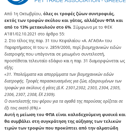
Από 1η Οκτωβρίου,
όλες οι τροφές ζώων συντροφιάς,
εκτός των τροφών σκύλου και γάτας, αλλάζουν ΦΠΑ και
από το 13% μετακυλούν στο 6%
. Σύμφωνα με το ΦΕΚ
Α’181/02.10.2021 στο άρθρο 55:
2. Στο τέλος της παρ. 31 του Κεφαλαίου «Α. ΑΓΑΘΑ» του
Παραρτήματος ΙΙΙ του ν. 2859/2000, περί βιομηχανικών ειδών
διατροφής που υπάγονται σε μειωμένο συντελεστή,
προστίθεται τελευταίο εδάφιο και η παρ. 31 διαμορφώνεται ως
εξής:
«31. Υπολείμματα και απορρίμματα των βιομηχανικών ειδών
διατροφής. Τροφές παρασκευασμένες για ζώα, εξαιρουμένων των
τροφών για σκύλους ή γάτες (Δ.Κ. 2301,2302, 2303, 2304, 2305,
2306, 2307, 2308, ΕΧ 2309).
Ο συντελεστής του φόρου για τα αγαθά της παρούσας ορίζεται σε
έξι τοις εκατό (6%).»
Αυτή η μείωση του ΦΠΑ είναι καλοδεχούμενη φυσικά και
θα συμβάλει στη συγκράτηση της αύξησης των τελικών
τιμών των τροφών που προκύπτει από την αλματώδη