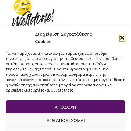
Διαχείριση Συγκατάθεσης
Cookies
ΓΚΟΜΠΙΝΩ 12 ΚΑΙ ΓΟΥΖΕΛΗ 7, 11476, ΑΘΗΝΑ
Για να παρέχουμε την καλύτερη εμπειρία, χρησιμοποιούμε
ΤΗΛΕΦΩΝΟ: +30 211 4021758
τεχνολογίες όπως cookies για την αποθήκευση ή/και την πρόσβαση
ΚΙΝΗΤΟ: +306977 440377
σε πληροφορίες συσκευών. Η συγκατάθεση για τις εν λόγω
τεχνολογίες θα μας επιτρέψει να επεξεργαστούμε δεδομένα
EMAIL : 
info@welldone.com.gr
προσωπικού χαρακτήρα, όπως συμπεριφορά περιήγησης ή
μοναδικά αναγνωριστικά σε αυτόν τον ιστότοπο. Η μη συγκατάθεση ή
η ανάκληση της συγκατάθεσης, μπορεί να επηρεάσει αρνητικά
ορισμένες λειτουργίες και δυνατότητες.
ΑΠΟΔΟΧΉ
ΔΕΝ ΑΠΟΔΈΧΟΜΑΙ
© 2024 Pets Today. All Rights Reserved. | Developed by
ADS