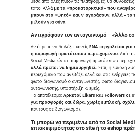
μέσα από όλες πλέον τις πλατφόρμες, θα συνδέσεις
τόπο. Αλλά
με τα «προκαταρκτικά» που αναφέρα
μπουν στο «ψητό» και ν’ αγοράσουν, αλλά – το
μιλούν για σένα
.
Αντιγράφουν τον ανταγωνισμό – «Άλλο copy
Αν έπρεπε να διαλέξει κανείς
ΕΝΑ «εργαλείο» για 
η παραγωγή πρωτότυπου περιεχομένου
. Από τη
Social Media είναι η παραγωγή πρωτότυπου περιεχο
αλλά πρέπει να δημιουργηθεί
. Έτσι, η εύκολη λύ
περιεχόμενο που ανεβάζει αλλά και στις ενέργειες π
φωτο-διαγωνισμό ο ανταγωνιστής, φωτο-διαγωνισμό 
ανταγωνιστής, υποστήριξη κι εμείς.
Το αποτέλεσμα;
Αρκετοί
Likers και Followers οι
για προσφορές και δώρα, χωρίς εμπλοκή, σχόλ
πόντους σε διαγωνισμό).
Τι μπορώ να περιμένω από τα Social Med
επισκεψιμότητας στο site ή το eshop πρέπε