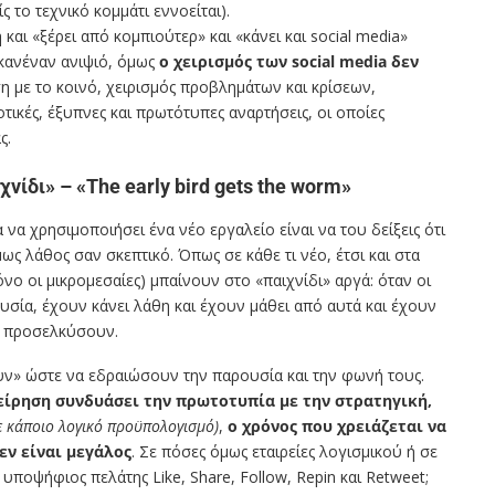
ς το τεχνικό κομμάτι εννοείται).
αι «ξέρει από κομπιούτερ» και «κάνει και social media»
κανέναν ανιψιό, όμως
ο χειρισμός των
social media
δεν
ση με το κοινό, χειρισμός προβλημάτων και κρίσεων,
ικές, έξυπνες και πρωτότυπες αναρτήσεις, οι οποίες
ς.
νίδι» – «The early bird gets the worm»
 να χρησιμοποιήσει ένα νέο εργαλείο είναι να του δείξεις ότι
ως λάθος σαν σκεπτικό. Όπως σε κάθε τι νέο, έτσι και στα
μόνο οι μικρομεσαίες) μπαίνουν στο «παιχνίδι» αργά: όταν οι
υσία, έχουν κάνει λάθη και έχουν μάθει από αυτά και έχουν
α προσελκύσουν.
ουν» ώστε να εδραιώσουν την παρουσία και την φωνή τους.
χείρηση συνδυάσει την πρωτοτυπία με την στρατηγική,
με κάποιο λογικό προϋπολογισμό)
,
ο χρόνος που χρειάζεται να
εν είναι μεγάλος
. Σε πόσες όμως εταιρείες λογισμικού ή σε
υποψήφιος πελάτης Like, Share, Follow, Repin και Retweet;