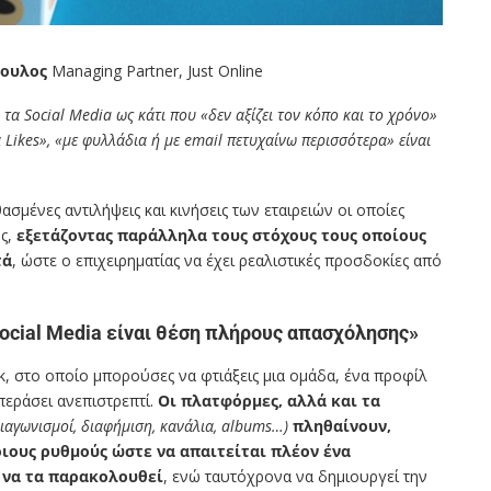
πουλος
Managing Partner, Just Online
ν τα Social Media ως κάτι που «δεν αξίζει τον κόπο και το χρόνο»
α Likes», «με φυλλάδια ή με email πετυχαίνω περισσότερα» είναι
ασμένες αντιλήψεις και κινήσεις των εταιρειών οι οποίες
υς,
εξετάζοντας παράλληλα τους στόχους τους οποίους
τά
, ώστε ο επιχειρηματίας να έχει ρεαλιστικές προσδοκίες από
Social Media είναι θέση πλήρους απασχόλησης»
k, στο οποίο μπορούσες να φτιάξεις μια ομάδα, ένα προφίλ
 περάσει ανεπιστρεπτί.
Οι πλατφόρμες, αλλά και τα
διαγωνισμοί, διαφήμιση, κανάλια,
albums
…)
πληθαίνουν,
οιους ρυθμούς ώστε να απαιτείται πλέον ένα
 να τα παρακολουθεί
, ενώ ταυτόχρονα να δημιουργεί την