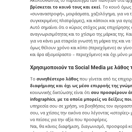
Ακολουθώντας το παράδειγμα των πωλητών στα αρχ
βρίσκεται το κοινό τους και εκεί
. Το κοινό όμως
«συναναστροφή», μοιράσματα, χαζολόγημα, για να τ
συγκεκριμένες πλατφόρμες), και κάποιοι και για αγορ
Αυτό σημαίνει ότι ο κύριος στόχος μιας επιχείρησης 
αναγνωρισιμότητας και το χτίσιμο της μάρκας της. Κα
για να κάνει μια εταιρεία γνωστή τη μάρκα της και να
όμως θέλουν χρόνο και κόπο (περιεχόμενο) αν γίνο
και άρα αξιομοίραστο – περιεχόμενο) και όχι μόνο μ
Χρησιμοποιούν τα Social Media με λάθος 
Το
συνηθέστερο λάθος
που γίνεται από τις επιχειρ
διαφήμισης και όχι ως μέσο επιρροής της γνώ
κοινωνικής δικτύωσης είναι ότι
σου προσφέρουν άπ
infographics
, με τα οποία μπορείς να δείξεις πο
υπηρεσία σου σε χρήση, να βοηθήσεις τον αγοραστή
σου, να χτίσεις την εικόνα σου λέγοντας «ιστορίες»
να πείσεις για την αξία που προσφέρεις.
Ναι, θα κάνεις διαφήμιση, διαγωνισμό, προσφορά κ