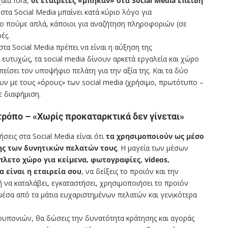
αία fora,
οι εταιρείες «μπήκαν» στα
Social Media
επειδή
 στα Social Media μπαίνει κατά κύριο λόγο για
ο πούμε απλά, κάποιοι για αναζήτηση πληροφοριών (σε
ές.
στα Social Media πρέπει να είναι η αύξηση της
ι ευτυχώς, τα social media δίνουν αρκετά εργαλεία και χώρο
 πείσει τον υποψήφιο πελάτη για την αξία της. Και τα δύο
υν με τους «όρους» των social media (χρήσιμο, πρωτότυπο –
ε διαφήμιση.
τρόπο – «Χωρίς προκαταρκτικά δεν γίνεται»
ήσεις στα Social Media είναι ότι
τα χρησιμοποιούν ως μέσο
μης των δυνητικών πελατών τους
. Η μαγεία των μέσων
λετο χώρο για κείμενα, φωτογραφίες,
videos,
ια είναι η εταιρεία σου
, να δείξεις το προϊόν και την
 να καταλάβει, εγκαταστήσει, χρησιμοποιήσει το προϊόν
 μέσα από τα μάτια ευχαριστημένων πελατών και γενικότερα
ουπονιών, θα δώσεις την δυνατότητα κράτησης και αγοράς