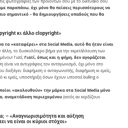
 τις φωτογραφίες των προϊόντων σου με το δικτυακό σου
με παραπάνω, όχι μόνο θα πείσεις περισσότερους να
 πιο σημαντικό – θα δημιουργήσεις οπαδούς που θα
right κι άλλο clopyright»
να τα «καταφέρει» στα
Social Media
, αυτό θα ήταν είναι
ν άλλη, το δυσκολότερο βήμα για την εκμετάλλευση των
μένου! Γιατί;
Γιατί, όπως και η φήμη, δεν αγοράζεται
ση είναι να αντιγράφεις τον ανταγωνισμό, όχι μόνο στο
ου διεξάγει: διαφήμιση ο ανταγωνιστής, διαφήμιση κι εμείς,
κι εμείς, υποστήριξη όσων έχουν υποστεί bulling o
 οποίοι «ακολουθούν» την μάρκα στα Social Media
μόνο
ια, αναμετάδοση περιεχομένου
(εκτός αν κερδίζουν
ia; – «Αναγνωρισιμότητα και αύξηση
ι να είναι οι κύριοι στόχοι»