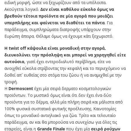
ειδική μορφή, ώστε να ξεχωρίζουν από τα υπόλοιπα.
Ακούγεται λογικό.
Δεν είναι καθόλου εύκολο όμως να
βρεθούν τέτοια προϊόντα σε μία αγορά που μοιάζει
υπερπλήρης και φαίνεται να διαθέτει τα πάντα
. Για
παράδειγμα, συμπληρώματα διατροφής υπάρχουν στην
Ευρώπη άπειρα. Θέλαμε όμως να έχουμε κάτι ξεχωριστό.
Η twist off κάψουλα είναι μοναδική στην αγορά,
διευκολύνει την πρόσληψη και μπορεί να χορηγηθεί είτε
αυτούσια
, γιατί έχει εντεροδιαλυτό περίβλημα, είτε να
ανοιχθεί εύκολα στρίβοντας την κεφαλή και το περιεχόμενο να
δοθεί απ` ευθείας στο στόμα του ζώου ή να αναμιχθεί με την
τροφή.
Η
Dermoscent
έχει μία σειρά δερματο κοσμετολογικών
προϊόντων. Το μυστικό όμως είναι ότι δεν έχει ένα-δύο
προϊόντα για το δέρμα, αλλά μία πλήρη σειρά και μάλιστα από
100% φυσικά συστατικά φυτικής προέλευσης. Καινοτομίες
όπως το μοναδικό αντιηλιακό για ζώα. Τρίτο και τελευταίο
παράδειγμα, αν και θα μπορούσα να συνεχίσω για όλες τις
εταιρείες, είναι η
Grande Finale
που έχει μία
σειρά ρούχων