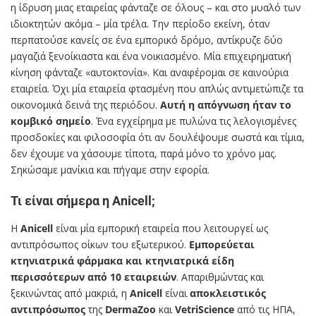
η ίδρυση μιας εταιρείας φάνταζε σε όλους – και στο μυαλό των
ιδιοκτητών ακόμα – μία τρέλα. Την περίοδο εκείνη, όταν
περπατούσε κανείς σε ένα εμπορικό δρόμο, αντίκρυζε δύο
μαγαζιά ξενοίκιαστα και ένα νοικιασμένο. Μία επιχειρηματική
κίνηση φάνταζε «αυτοκτονία». Και αναφέρομαι σε καινούρια
εταιρεία. Όχι μία εταιρεία φτασμένη που απλώς αντιμετώπιζε τα
οικονομικά δεινά της περιόδου.
Αυτή η απόγνωση ήταν το
κομβικό σημείο
. Ένα εγχείρημα με πυλώνα τις λελογισμένες
προσδοκίες και φιλοσοφία ότι αν δουλέψουμε σωστά και τίμια,
δεν έχουμε να χάσουμε τίποτα, παρά μόνο το χρόνο μας.
Σηκώσαμε μανίκια και πήγαμε στην εφορία.
Τι είναι σήμερα η Anicell;
Η
Anicell
είναι μία εμπορική εταιρεία που λειτουργεί ως
αντιπρόσωπος οίκων του εξωτερικού.
Εμπορεύεται
κτηνιατρικά φάρμακα και κτηνιατρικά είδη
περισσότερων από 10 εταιρειών
. Απαριθμώντας και
ξεκινώντας από μακριά, η
Anicell
είναι
αποκλειστικός
αντιπρόσωπος
της
DermaZoo
και
VetriScience
από τις ΗΠΑ,