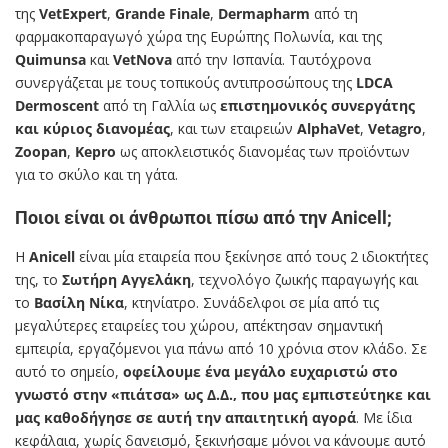
της
VetExpert
,
Grande Finale
,
Dermapharm
από τη
φαρμακοπαραγωγό χώρα της Ευρώπης Πολωνία, και της
Quimunsa
και
VetNova
από την Ισπανία. Ταυτόχρονα
συνεργάζεται με τους τοπικούς αντιπροσώπους της
LDCA
Dermoscent
από τη Γαλλία ως
επιστημονικός συνεργάτης
και κύριος διανομέας
, και των εταιρειών
AlphaVet
,
Vetagro
,
Zoopan
,
Kepro
ως αποκλειστικός διανομέας των προϊόντων
για το σκύλο και τη γάτα.
Ποιοι είναι οι άνθρωποι πίσω από την Anicell;
Η
Anicell
είναι μία εταιρεία που ξεκίνησε από τους 2 ιδιοκτήτες
της, το
Σωτήρη Αγγελάκη
, τεχνολόγο ζωικής παραγωγής και
το
Βασίλη Νίκα
, κτηνίατρο. Συνάδελφοι σε μία από τις
μεγαλύτερες εταιρείες του χώρου, απέκτησαν σημαντική
εμπειρία, εργαζόμενοι για πάνω από 10 χρόνια στον κλάδο. Σε
αυτό το σημείο,
οφείλουμε ένα μεγάλο ευχαριστώ στο
γνωστό στην «πιάτσα» ως Δ.Δ., που μας εμπιστεύτηκε και
μας καθοδήγησε σε αυτή την απαιτητική αγορά
. Με ίδια
κεφάλαια, χωρίς δανεισμό, ξεκινήσαμε μόνοι να κάνουμε αυτό