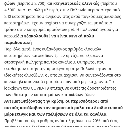
ζώων
(περίπου 2.700) και
κτηνιατρικές κλινικές
(περίπου
4.500). Από την άλλη πλευρά, στην Πολωνία περισσότερα από
240 καταστήματα που ανήκουν στις οκτώ παγκόσμιες αλυσίδες
καταστημάτων έχουν αρχίσει να συνεργάζονται με κάποιο
τρόπο στην κατηγορία προϊόντων pet. Η πολωνική αγορά για
κατοικίδια
εξακολουθεί να είναι γενικά πολύ
παραδοσιακή
.
Παρ’ όλα αυτά, ένας αυξανόμενος αριθμός κλασικών
καταστημάτων κατοικίδιων ζώων αρχίζει να εξερευνά
στρατηγική πώλησης παντός καναλιού. Οι πρώτοι που
υιοθέτησαν αυτήν την προσέγγιση στην Πολωνία ήταν οι
ιδιοκτήτες αλυσίδων, οι οποίοι άρχισαν να συνεργάζονται στο
κανάλι ηλεκτρονικού εμπορίου πριν από μερικά χρόνια. Το
lockdown του COVID-19 επιτάχυνε αυτές τις δραστηριότητες
των ιδιοκτητών καταστημάτων κατοικίδιων ζώων.
Αντιμετωπίζοντας την κρίση, οι περισσότεροι από
αυτούς κατάλαβαν τον σημαντικό ρόλο του διαδικτυακού
μάρκετινγκ και των πωλήσεων σε όλα τα κανάλια
.
Προβλέπεται τώρα ρυθμός ανάπτυξης άνω του 20% από έτος