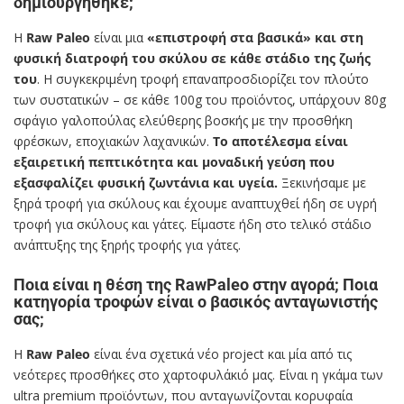
δημιουργήθηκε;
Η
Raw Paleo
είναι μια
«επιστροφή στα βασικά» και στη
φυσική διατροφή του σκύλου σε κάθε στάδιο της ζωής
του
. Η συγκεκριμένη τροφή επαναπροσδιορίζει τον πλούτο
των συστατικών – σε κάθε 100g του προϊόντος, υπάρχουν 80g
σφάγιο γαλοπούλας ελεύθερης βοσκής με την προσθήκη
φρέσκων, εποχιακών λαχανικών.
Το αποτέλεσμα είναι
εξαιρετική πεπτικότητα και μοναδική γεύση που
εξασφαλίζει φυσική ζωντάνια και υγεία.
Ξεκινήσαμε με
ξηρά τροφή για σκύλους και έχουμε αναπτυχθεί ήδη σε υγρή
τροφή για σκύλους και γάτες. Είμαστε ήδη στο τελικό στάδιο
ανάπτυξης της ξηρής τροφής για γάτες.
Ποια είναι η θέση της RawPaleo στην αγορά; Ποια
κατηγορία τροφών είναι ο βασικός ανταγωνιστής
σας;
Η
Raw Paleo
είναι ένα σχετικά νέο project και μία από τις
νεότερες προσθήκες στο χαρτοφυλάκιό μας. Είναι η γκάμα των
ultra premium προϊόντων, που ανταγωνίζονται κορυφαία