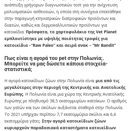
ανάπτυξη γρήγορων διαγνωστικών τεστ για την ανίχνευση
μολυσματικών ασθενειών, η οποία στη συνέχεια επεκτάθηκε
στην παραγωγή κτηνιατρικών διατροφικών προϊόντων και
διαιτών, καθώς και δερμοκαλλυντικών προϊόντων για
κατοικίδια.
Πρόσφατα, το χαρτοφυλάκιο της Vet Planet
εμπλουτίστηκε με υψηλής ποιότητας τροφές για
κατοικίδια –“Raw Paleo” και σειρά σνακ – “Mr Bandit”
Πως είναι η αγορά του pet στην Πολωνία;.
Μπορείτε να μας δώσετε κάποια στοιχεία-
στατιστικά;
Η αγορά κατοικίδιων ζώων στην Πολωνία είναι
μια από τις
μεγαλύτερες στην περιοχή της Κεντρικής και Ανατολικής
Ευρώπης
. Η Πολωνία είναι μια χώρα της Κεντρικής Ανατολικής
Ευρώπης με πληθυσμό 38,5 εκατομμυρίων κατοίκων. Ο αριθμός
των γατών και των σκύλων αυξάνεται σταθερά στην Πολωνία.
Το 2021 υπήρχαν περίπου 7,7 εκατομμύρια σκύλοι και 6,6
εκατομμύρια γάτες.
Στην αγορά κατοικίδιων ζώων
κυριαρχούν παραδοσιακά καταστήματα κατοικίδιων