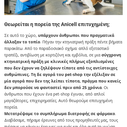
Θεωρείται η πορεία της Anicell επιτυχημένη;
Σε αυτό το χώρο,
υπάρχουν άνθρωποι που πραγματικά
άλλαξαν το τοπίο
. Πήγαν την κτηνιατρική πράξη πέντε βήματα
παρακάτω. Από το παραδοσιακό σχήμα: απλό εξεταστικό
τραπέζι, αντιβίωση με κορτιζόνη και εμβόλια, σε μια
σύγχρονη
κτηνιατρική πράξη με κλινικές πλήρως εξοπλισμένες
που δεν έχουν να ζηλέψουν τίποτε από τις αντίστοιχες
ανθρώπινες. Τη δε αγορά του pet-shop την εξέλιξαν σε
μία αγορά που δεν της λείπει τίποτα, πράγμα που κανείς
δεν μπορούσε να φανταστεί πριν από 25 χρόνια
. Οι
άνθρωποι που έχουν ένα pet-shop έγιναν, από απλοί
μαγαζάτορες, επιχειρηματίες. Αυτό θεωρούμε επιτυχημένη
πορεία.
Μετατρέψαμε το συμπλήρωμα διατροφής σε φάρμακο
.
Διαβάσαμε, πήραμε έρευνες από τους προμηθευτές μας, τους
πιέσαμε να κάνουν έρευνες για εμάς και όλη αυτή τη γνώση,