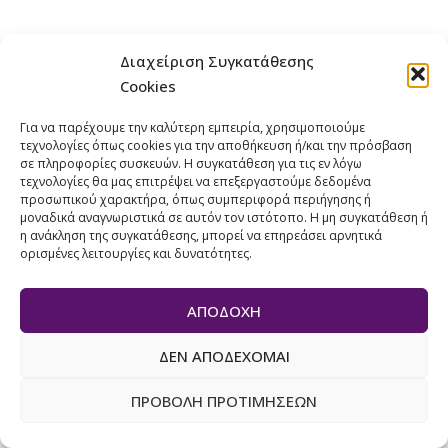
Διαχείριση Συγκατάθεσης
ΠΡΟΗΓ.ΑΡΘΟ
ΕΠΟΜ.ΑΡΘΡΟ
Cookies
Για να παρέχουμε την καλύτερη εμπειρία, χρησιμοποιούμε
τεχνολογίες όπως cookies για την αποθήκευση ή/και την πρόσβαση
σε πληροφορίες συσκευών. Η συγκατάθεση για τις εν λόγω
τεχνολογίες θα μας επιτρέψει να επεξεργαστούμε δεδομένα
RELATED POSTS
προσωπικού χαρακτήρα, όπως συμπεριφορά περιήγησης ή
μοναδικά αναγνωριστικά σε αυτόν τον ιστότοπο. Η μη συγκατάθεση ή
η ανάκληση της συγκατάθεσης, μπορεί να επηρεάσει αρνητικά
ορισμένες λειτουργίες και δυνατότητες.
ΑΠΟΔΟΧΉ
ΔΕΝ ΑΠΟΔΈΧΟΜΑΙ
ΠΡΟΒΟΛΉ ΠΡΟΤΙΜΉΣΕΩΝ