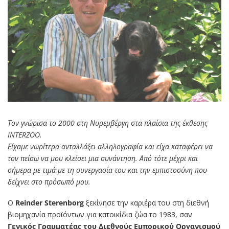
Τον γνώρισα το 2000 στη Νυρεµβέργη στα πλαίσια της έκθεσης
INTERZOO.
Είχαµε νωρίτερα ανταλλάξει αλληλογραφία και είχα καταφέρει να
τον πείσω να µου κλείσει µια συνάντηση. Από τότε µέχρι και
σήµερα µε τιµά µε τη συνεργασία του και την εµπιστοσύνη που
δείχνει στο πρόσωπό µου.
Ο
Reinder Sterenborg
ξεκίνησε την καριέρα του στη διεθνή
βιομηχανία προϊόντων για κατοικίδια ζώα το 1983, σαν
Γενικός Γραμματέας του ∆ιεθνούς Εμπορικού Οργανισμού