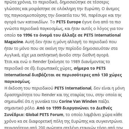
πρώτα χρόνια, το περιοδικό, δημοσιεύτηκε σε τέσσερις
γλώσσες και μοιράστηκε σε ολόκληρη την Ευρώπη. Ο άνεμος
της παγκοσμιοποίησης την δεκαετία του ‘90, παρέσυρε και την
αγορά των κατοικιδίων. Το
PETS Europe
έγινε ένα από τα πιο
γνώστα περιοδικά παγκοσμίως, και ήταν αυτός ο λόγος για τον
οποίο
το 1996 το όνομά του άλλαξε σε PETS International
Magazine
. Αυτή δεν ήταν η μόνη αλλαγή: το περιοδικό που
ήταν το μόνο που σε εκείνη την περίοδο δημοσιευόταν στα
Αγγλικά, είχε μια εκπληκτική άνοδο στην διεθνή αγορά.
Έτσι και ενώ ο Reinder ξεκίνησε το 1989 διανέμοντας το
περιοδικό σε έξι Ευρωπαικές χώρες,
σήμερα το PETS
International διαβάζεται σε περισσότερες από 130 χώρες
παγκοσμίως
.
Η έκδοση του περιοδικού
PETS International
, δεν είναι η μόνη
δραστηριότητα του Reinder και της εταιρίας του, στην οποία ας
σημειωθεί ότι η γυναίκα του
Corine Van Winden
παίζει
σημαντικό ρόλο.
Aπό το 1999 διοργανώνει το ∆ιεθνές
Συνέδριο: Global PETS Forum
, το οποίο λαμβάνει χώρα κάθε
χρόνο κα σε διαφορετική πόλη της Ευρώπης και συγκεντρώνει
περισσότερα από 200 ανώτατα στελέχη εταιριών τόσο από τον