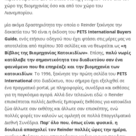
χώρο της Βιομηχανίας όσο και από τον χώρο του
Λιανεμπορίου.
μία ακόμα δραστηριότητα την οποία ο Reinder ξεκίνησε την
δεκαετία του ’90 είναι η έκδοση του
PETS International Buyers
Guide
, ενός ετήσιου οδηγού που έχει φτάσει στις μέρες μας να
αποτελείται από περίπου 300 σελίδες και να θεωρείται ως
«η
Βίβλος της Βιομηχανίας Κατοικιδίων»
. Επίσης,
πολύ νωρίς
κατάλαβε την σημαντικότητα του διαδικτύου σαν ένα
φαινόμενο που θα επηρέαζε και την βιομηχανία των
κατοικιδίων
. Το 1996, ξεκίνησε την πρώτη σελίδα του
PETS
International
στο διαδύκτυο, που σήμερα έχει εξελιχθεί σε
ένα πραγματικό portal, με πληροφορίες, συνέδρια και εκθέσεις
για τη παγκόσμια αγορά. Αλλά δεν τελειώνει εδώ: ο Reinder
επισκέπτεται πολλές ∆ιεθνείς Εμπορικές Εκθέσεις για κατοικίδια
ζώα άλλωτε σαν εκθέτης και άλλωτε σαν επισκέπτης, ενώ
πολλές φορές τον καλούν ως ομιλητή σε πολλά Επαγγελματικά
∆ιεθνή Συνέδρια.
Παρ’ όλο που, όπως είναι φυσικό, η
δουλειά απασχολεί τον Reinder πολλές ώρες την ημέρα,