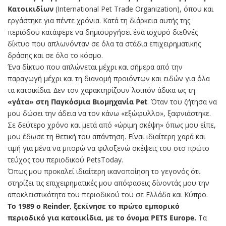
Κατοικιδίων
(International Pet Trade Organization), όπου και
εργάστηκε για πέντε χρόνια. Κατά τη διάρκεια αυτής της
περιόδου κατάφερε να δημιουργήσει ένα ισχυρό διεθνές
δίκτυο που απλωνόνταν σε όλα τα στάδια επιχειρηματικής
δράσης και σε όλο το κόσμο.
Ένα δίκτυο που απλώνεται μέχρι και σήμερα από την
παραγωγή μέχρι και τη διανομή προιόντων και ειδών για όλα
τα κατοικίδια. ∆εν τον χαρακτηρίζουν λοιπόν άδικα ως τη
«γάτα» στη Παγκόσμια Βιομηχανία Pet
. Όταν του ζήτησα να
μου δώσει την άδεια να τον κάνω «εξώφυλλο», ξαφνιάστηκε.
Σε δεύτερο χρόνο και μετά από «ώριμη σκέψη» όπως μου είπε,
μου έδωσε τη θετική του απάντηση. Είναι ιδιαίτερη χαρά και
τιμή για μένα να μπορώ να φιλοξενώ σκέψεις του στο πρώτο
τεύχος του περιοδικού PetsToday.
Όπως μου προκαλεί ιδιαίτερη ικανοποίηση το γεγονός ότι
στηρίζει τις επιχειρηματικές μου απόφασεις δίνοντάς μου την
αποκλειστικότητα του περιοδικού του σε Ελλάδα και Κύπρο.
Το 1989 ο Reinder, ξεκίνησε το πρώτο εμπορικό
περιοδικό για κατοικίδια, με το όνομα PETS Europe.
Τα