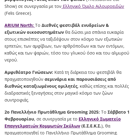
Show) σε συνεργασία με τον
Ελληνικό Όμιλο Αιλουροειδών
(Felis Greece).
ΑRIUM North:
To
Διεθνές φεστιβάλ ενυδρείων &
εξωτικών οικοσυστημάτων
θα δώσει μια σπάνια ευκαιρία
στους επισκέπτες να ταξιδέψουν στον κόσμο των εξωτικών
ερπετών, των αμφίβιων, των αρθρόποδων και των εντόμων,
καθώς και των ψαριών, τόσο του γλυκού όσο και του αλμυρού
νερού.
Αμφιθέατρο Γνώσεων:
Κατά τη διάρκεια του φεστιβάλ θα
πραγματοποιηθούν
σεμινάρια και παρουσιάσεις από
διεθνώς καταξιωμένους ομιλητές
, καθώς επίσης και πολλές
διαδραστικές ξεναγήσεις στον μαγικό κόσμο των ζώων
συντροφιάς.
2ο Πανελλήνιο Πρωτάθλημα Grooming 2025:
Το
Σάββατο 1
Φεβρουαρίου
, σε συνεργασία με το
Ελληνικό Σωματείο
Επαγγελματιών Κομμωτών Σκύλων
(Ε.Σ.Ε.Κ.Σ.
), θα
πραγματοποιηθεί το Πανελλήνιο Πρωτάθλημα Grooming.