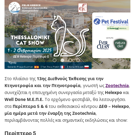
Στο πλαίσιο της
13ης Διεθνούς Έκθεσης για την
Κτηνοτροφία και την Πτηνοτροφία
, γνωστή ως
Zootechnia
,
συνεχίζεται η επιτυχημένη συνεργασία μεταξύ της
Helexpo
και
Well Done Μ.Ε.Π.Ε.
Το ερχόμενο φεστιβάλ, θα λειτουργήσει
στα
Περίπτερα 5 & 6
του εκθεσιακού κέντρου
ΔΕΘ – Helexpo
,
μία ημέρα μετά την έναρξη της Zootechnia
,
περιλαμβάνοντας πολλές και σημαντικές εκδηλώσεις και show:
Περίπτερο 5