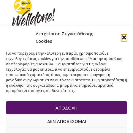
Διαχείριση Συγκατάθεσης
Cookies
ΓΚΟΜΠΙΝΩ 12 ΚΑΙ ΓΟΥΖΕΛΗ 7, 11476, ΑΘΗΝΑ
Για να παρέχουμε την καλύτερη εμπειρία, χρησιμοποιούμε
ΤΗΛΕΦΩΝΟ: +30 211 4021758
τεχνολογίες όπως cookies για την αποθήκευση ή/και την πρόσβαση
ΚΙΝΗΤΟ: +306977 440377
σε πληροφορίες συσκευών. Η συγκατάθεση για τις εν λόγω
τεχνολογίες θα μας επιτρέψει να επεξεργαστούμε δεδομένα
EMAIL : 
info@welldone.com.gr
προσωπικού χαρακτήρα, όπως συμπεριφορά περιήγησης ή
μοναδικά αναγνωριστικά σε αυτόν τον ιστότοπο. Η μη συγκατάθεση ή
η ανάκληση της συγκατάθεσης, μπορεί να επηρεάσει αρνητικά
ορισμένες λειτουργίες και δυνατότητες.
ΑΠΟΔΟΧΉ
ΔΕΝ ΑΠΟΔΈΧΟΜΑΙ
© 2024 Pets Today. All Rights Reserved. | Developed by
ADS