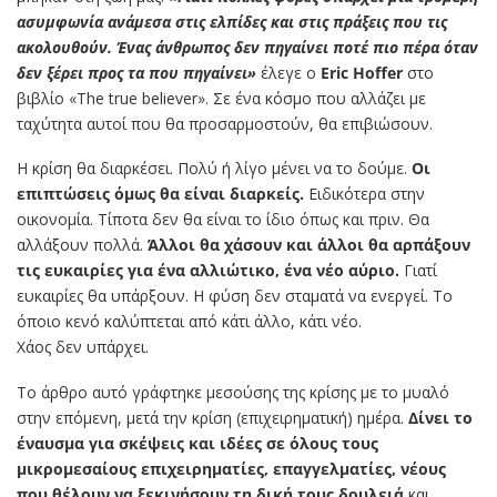
ασυμφωνία ανάμεσα στις ελπίδες και στις πράξεις που τις
ακολουθούν. Ένας άνθρωπος δεν πηγαίνει ποτέ πιο πέρα όταν
δεν ξέρει προς τα που πηγαίνει»
έλεγε ο
Eric Hoffer
στο
βιβλίο «The true believer». Σε ένα κόσμο που αλλάζει με
ταχύτητα αυτοί που θα προσαρμοστούν, θα επιβιώσουν.
Η κρίση θα διαρκέσει. Πολύ ή λίγο μένει να το δούμε.
Οι
επιπτώσεις όμως θα είναι διαρκείς.
Ειδικότερα στην
οικονομία. Τίποτα δεν θα είναι το ίδιο όπως και πριν. Θα
αλλάξουν πολλά.
Άλλοι θα χάσουν και άλλοι θα αρπάξουν
τις ευκαιρίες για ένα αλλιώτικο, ένα νέο αύριο.
Γιατί
ευκαιρίες θα υπάρξουν. Η φύση δεν σταματά να ενεργεί. Το
όποιο κενό καλύπτεται από κάτι άλλο, κάτι νέο.
Χάος δεν υπάρχει.
Το άρθρο αυτό γράφτηκε μεσούσης της κρίσης με το μυαλό
στην επόμενη, μετά την κρίση (επιχειρηματική) ημέρα.
Δίνει το
έναυσμα για σκέψεις και ιδέες σε όλους τους
μικρομεσαίους επιχειρηματίες, επαγγελματίες, νέους
που θέλουν να ξεκινήσουν τη δική τους δουλειά
και