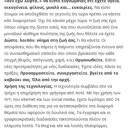
«δεν έχω λεφτά..» να είστε ευγνώμονες ότι έχετε υγεία,
οικογένεια, φίλους, μυαλό και… ευκαιρίες.
Να είστε
έτοιμοι να αποδεχθείτε το γεγονός ότι τώρα πρέπει να κάνετε
κάτι διαφορετικό. Όχι ότι κάνατε μέχρι τώρα. Η ζωή σας έχει
όποιο νόημα της δίνετε εσείς. Και που συνοδεύεται από ένα
μοναδικό αίσθημα ποιότητας της ζωής που θέλετε να έχετε.
Δώστε, λοιπόν, νόημα στη ζωή σας.
Τι θα κάνετε; Οι
αποφάσεις που θα πάρετε ή παίρνετε επηρεάζονται έντονα από
το συναισθηματικό επίπεδο στο οποίο βρίσκεστε την κάθε
στιγμή (θυμός, απόγνωση, χαρά, κ.α.)
Οργανωθείτε.
Βάλτε
νέες προτεραιότητες με νέες διαδικασίες. Έχετε ιδέες. Κάντε τις
πράξεις.
Προσαρμοστείτε, συνεργαστείτε, βγείτε από το
καβούκι σας. Όλα από την αρχή.
Χρήση της τεχνολογίας.
Η τεχνολογία συμβάλει στο να
τρέχει η επιχείρηση πιο γρήγορα από ποτέ. Με την χρήση των
Η/Υ, του internet και των social media, έχετε λιγότερο από 24
ώρες στη διάθεση σας για να ανταποκριθείτε στα διαφορά
θέματα που αφορούν τη δουλειά σας. Τα έγγραφα και οι
γραφειοκρατικές διαδικασίες τακτοποιούνται πλέον σε
ελάχιστα λεπτά. Τα blog και site και λοιπές πλατφόρμες