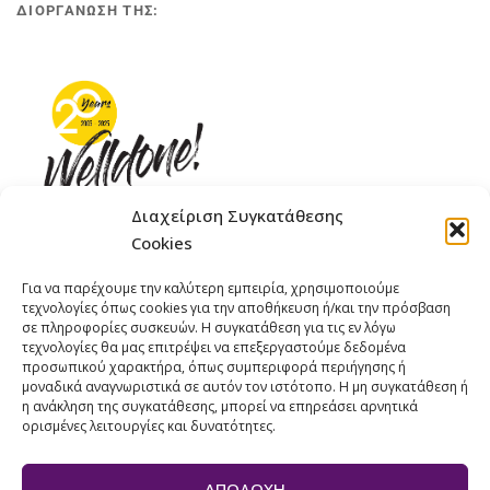
ΔΙΟΡΓΑΝΩΣΗ ΤΗΣ:
Διαχείριση Συγκατάθεσης
Cookies
ΓΚΟΜΠΙΝΩ 12 ΚΑΙ ΓΟΥΖΕΛΗ 7, 11476, ΑΘΗΝΑ
Για να παρέχουμε την καλύτερη εμπειρία, χρησιμοποιούμε
ΤΗΛΕΦΩΝΟ: +30 211 4021758
τεχνολογίες όπως cookies για την αποθήκευση ή/και την πρόσβαση
ΚΙΝΗΤΟ: +306977 440377
σε πληροφορίες συσκευών. Η συγκατάθεση για τις εν λόγω
τεχνολογίες θα μας επιτρέψει να επεξεργαστούμε δεδομένα
EMAIL : 
info@welldone.com.gr
προσωπικού χαρακτήρα, όπως συμπεριφορά περιήγησης ή
μοναδικά αναγνωριστικά σε αυτόν τον ιστότοπο. Η μη συγκατάθεση ή
η ανάκληση της συγκατάθεσης, μπορεί να επηρεάσει αρνητικά
ορισμένες λειτουργίες και δυνατότητες.
ΑΠΟΔΟΧΉ