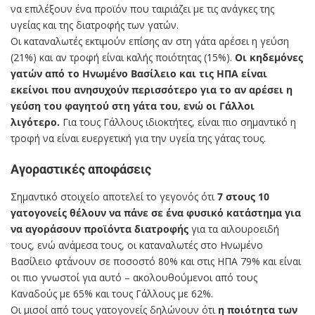
να επιλέξουν ένα προϊόν που ταιριάζει με τις ανάγκες της
υγείας και της διατροφής των γατών.
Οι καταναλωτές εκτιμούν επίσης αν στη γάτα αρέσει η γεύση
(21%) και αν τροφή είναι καλής ποιότητας (15%).
Οι κηδεμόνες
γατών από το Ηνωμένο Βασίλειο και τις ΗΠΑ είναι
εκείνοι που ανησυχούν περισσότερο για το αν αρέσει η
γεύση του φαγητού στη γάτα του, ενώ οι Γάλλοι
λιγότερο.
Για τους Γάλλους ιδιοκτήτες, είναι πιο σημαντικό η
τροφή να είναι ευεργετική για την υγεία της γάτας τους.
Αγοραστικές αποφάσεις
Σημαντικό στοιχείο αποτελεί το γεγονός ότι
7 στους 10
γατογονείς θέλουν να πάνε σε ένα φυσικό κατάστημα για
να αγοράσουν προϊόντα διατροφής
για τα αιλουροειδή
τους, ενώ ανάμεσα τους, οι καταναλωτές στο Ηνωμένο
Βασίλειο φτάνουν σε ποσοστό 80% και στις ΗΠΑ 79% και είναι
οι πιο γνωστοί για αυτό – ακολουθούμενοι από τους
Καναδούς με 65% και τους Γάλλους με 62%.
Οι μισοί από τους γατογονείς δηλώνουν ότι
η ποιότητα των