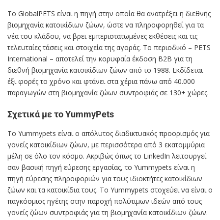
Το GlobalPETS είναι η πηγή στην οποία θα ανατρέξει η διεθνής
βιομηχανία κατοικίδιων ζώων, ώστε να πληροφορηθεί για τα
νέα του κλάδου, να βρει εμπεριστατωμένες εκθέσεις και τις
τελευταίες τάσεις και στοιχεία της αγοράς. Το περιοδικό – PETS
International – αποτελεί την κορυφαία έκδοση B2B για τη
διεθνή βιομηχανία κατοικίδιων ζώων από το 1988. Εκδίδεται
έξι φορές το χρόνο και φτάνει στα χέρια πάνω από 40.000
παραγωγών στη βιομηχανία ζώων συντροφιάς σε 130+ χώρες.
Σχετικά με το YummyPets
Το Yummypets είναι ο απόλυτος διαδικτυακός προορισμός για
γονείς κατοικίδιων ζώων, με περισσότερα από 3 εκατομμύρια
μέλη σε όλο τον κόσμο. Ακριβώς όπως το LinkedIn λειτουργεί
σαν βασική πηγή εύρεσης εργασίας, το Yummypets είναι η
πηγή εύρεσης πληροφοριών για τους ιδιοκτήτες κατοικίδιων
ζώων και τα κατοικίδια τους. Το Yummypets στοχεύει να είναι ο
παγκόσμιος ηγέτης στην παροχή πολύτιμων ιδεών από τους
γονείς ζώων συντροφιάς για τη βιομηχανία κατοικίδιων ζώων.