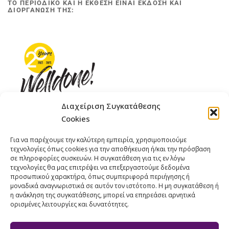
ΤΟ ΠΕΡΙΟΔΙΚΟ ΚΑΙ Η ΕΚΘΕΣΗ ΕΙΝΑΙ ΕΚΔΟΣΗ ΚΑΙ
ΔΙΟΡΓΑΝΩΣΗ ΤΗΣ:
Διαχείριση Συγκατάθεσης
Cookies
ΓΚΟΜΠΙΝΩ 12 ΚΑΙ ΓΟΥΖΕΛΗ 7, 11476, ΑΘΗΝΑ
Για να παρέχουμε την καλύτερη εμπειρία, χρησιμοποιούμε
ΤΗΛΕΦΩΝΟ: +30 211 4021758
τεχνολογίες όπως cookies για την αποθήκευση ή/και την πρόσβαση
ΚΙΝΗΤΟ: +306977 440377
σε πληροφορίες συσκευών. Η συγκατάθεση για τις εν λόγω
τεχνολογίες θα μας επιτρέψει να επεξεργαστούμε δεδομένα
EMAIL : 
info@welldone.com.gr
προσωπικού χαρακτήρα, όπως συμπεριφορά περιήγησης ή
μοναδικά αναγνωριστικά σε αυτόν τον ιστότοπο. Η μη συγκατάθεση ή
η ανάκληση της συγκατάθεσης, μπορεί να επηρεάσει αρνητικά
ορισμένες λειτουργίες και δυνατότητες.