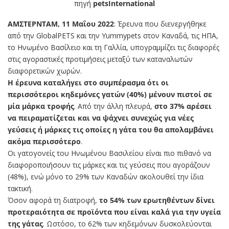
πηγή
petsInternational
ΑΜΣΤΕΡΝΤΑΜ, 11 Μαΐου 2022
: Έρευνα που διενεργήθηκε
από την GlobalPETS και την Yummypets στον Καναδά, τις ΗΠΑ,
το Ηνωμένο Βασίλειο και τη Γαλλία, υπογραμμίζει τις διαφορές
στις αγοραστικές προτιμήσεις μεταξύ των καταναλωτών
διαφορετικών χωρών.
Η έρευνα καταλήγει στο συμπέρασμα ότι οι
περισσότεροι κηδεμόνες γατών (40%) μένουν πιστοί σε
μία μάρκα τροφής
. Από την άλλη πλευρά,
στο 37% αρέσει
να πειραματίζεται και να ψάχνει συνεχώς για νέες
γεύσεις ή μάρκες τις οποίες η γάτα του θα απολαμβάνει
ακόμα περισσότερο
.
Οι γατογονείς του Ηνωμένου Βασιλείου είναι πιο πιθανό να
διαφοροποιήσουν τις μάρκες και τις γεύσεις που αγοράζουν
(48%), ενώ μόνο το 29% των Καναδών ακολουθεί την ίδια
τακτική.
Όσον αφορά τη διατροφή,
το 54% των ερωτηθέντων δίνει
προτεραιότητα σε προϊόντα που είναι καλά για την υγεία
της γάτας
. Ωστόσο, το 62% των κηδεμόνων δυσκολεύονται