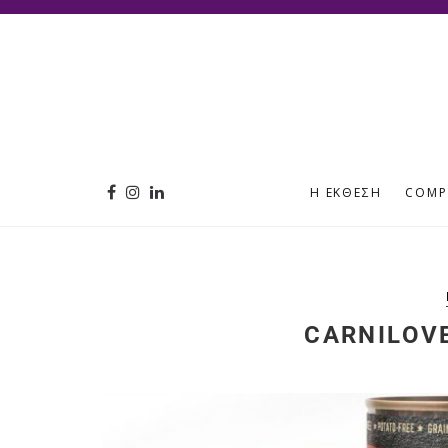
Η ΈΚΘΕΣΗ
COMP
CARNILOV