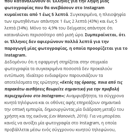
που καταναλώνουν οι Έλληνες για την λήψη μίας
φωτογραφίας που θα ανεβάσουν στο Instagram
κυμαίνεται από 1 έως 5 λεπτά
. Συγκεκριμένα, η πλειοψηφία
των ερωτηθέντων απάντησε 1 έως 2 λεπτά (43%) και έως 5
λεπτά (34%). Μόνο το 4,9% του δείγματος απάντησε ότι
καταναλώνει περισσότερο από μισή ώρα.
Συμπεραίνεται, ότι
οι Έλληνες δεν αφιερώνουν πολλά λεπτά για την
παραγωγή μίας φωτογραφίας, η οποία προορίζεται για το
Instagram.
Δεδομένου ότι η εφαρμογή στηρίζεται στην στιγμιαία
φωτογραφία τα συγκεκριμένα ποσοστά δεν προκαλούν
εντύπωση. Ιδιαίτερο ενδιαφέρον παρουσιάζουν τα
αποτελέσματα της ερώτησης
«Εκτός της όρασης, ποια από τις
παρακάτω αισθήσεις θεωρείτε σημαντική για την προβολή
περιεχομένου στο Instagram»;
Αναμφισβήτητα, τα σύγχρονα
κινητά τηλέφωνα και οι οθόνες αφής επηρεάζουν σημαντικά
την οπτική εμπειρία, δημιουργώντας μία διάδραση μεταξύ του
χρήστη και της εικόνας
(Lev Manovich, 2016)
. Για να μπορέσει
κανείς να ανοίξει μία φωτογραφία στο Instagram, η οποία
προβάλλεται μέσω ενός σύγχρονου κινητού τηλεφώνου,