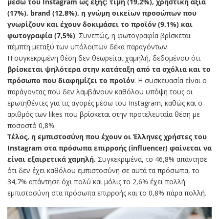
μέσω του Instagram ως εξής: τιμή (19,2%), χρηστική αξία
(17%), brand (12,8%), η γνώμη οικείων προσώπων που
γνωρίζουν και έχουν δοκιμάσει το προϊόν (9,1%) και
φωτογραφία (7,5%)
. Συνεπώς, η φωτογραφία βρίσκεται
πέμπτη μεταξύ των υπόλοιπων δέκα παραγόντων.
Η συγκεκριμένη θέση δεν θεωρείται χαμηλή, δεδομένου ότι
βρίσκεται ψηλότερα στην κατάταξη από τα σχόλια και το
πρόσωπο που διαφημίζει το προϊόν
. Η συσκευασία είναι ο
παράγοντας που δεν λαμβάνουν καθόλου υπόψη τους οι
ερωτηθέντες για τις αγορές μέσω του Instagram, καθώς και ο
αριθμός των likes που βρίσκεται στην προτελευταία θέση με
ποσοστό 0,8%.
Τέλος, η εμπιστοσύνη που έχουν οι Έλληνες χρήστες του
Instagram στα πρόσωπα επιρροής (influencer) φαίνεται να
είναι εξαιρετικά χαμηλή.
Συγκεκριμένα, το 46,8% απάντησε
ότι δεν έχει καθόλου εμπιστοσύνη σε αυτά τα πρόσωπα, το
34,7% απάντησε όχι πολύ και μόλις το 2,6% έχει πολλή
εμπιστοσύνη στα πρόσωπα επιρροής και το 0,8% πάρα πολλή.