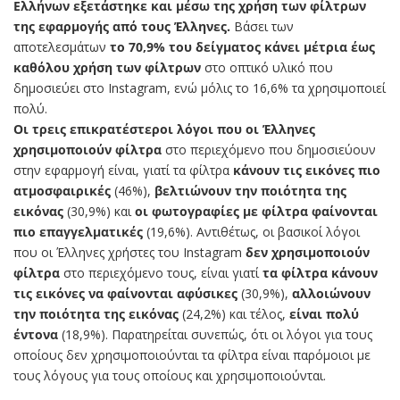
Ελλήνων εξετάστηκε και μέσω της χρήση των φίλτρων
της εφαρμογής από τους Έλληνες.
Βάσει των
αποτελεσμάτων
το 70,9% του δείγματος κάνει μέτρια έως
καθόλου χρήση των φίλτρων
στο οπτικό υλικό που
δημοσιεύει στο Instagram, ενώ μόλις το 16,6% τα χρησιμοποιεί
πολύ.
Οι τρεις επικρατέστεροι λόγοι που οι Έλληνες
χρησιμοποιούν φίλτρα
στο περιεχόμενο που δημοσιεύουν
στην εφαρμογή είναι, γιατί τα φίλτρα
κάνουν τις εικόνες πιο
ατμοσφαιρικές
(46%),
βελτιώνουν την ποιότητα της
εικόνας
(30,9%) και
οι φωτογραφίες με φίλτρα φαίνονται
πιο επαγγελματικές
(19,6%). Αντιθέτως, οι βασικοί λόγοι
που οι Έλληνες χρήστες του Instagram
δεν χρησιμοποιούν
φίλτρα
στο περιεχόμενο τους, είναι γιατί
τα φίλτρα κάνουν
τις εικόνες να φαίνονται αφύσικες
(30,9%),
αλλοιώνουν
την ποιότητα της εικόνας
(24,2%) και τέλος,
είναι πολύ
έντονα
(18,9%). Παρατηρείται συνεπώς, ότι οι λόγοι για τους
οποίους δεν χρησιμοποιούνται τα φίλτρα είναι παρόμοιοι με
τους λόγους για τους οποίους και χρησιμοποιούνται.