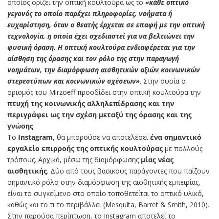
οποίος ορίζει την οπτική κουλτούρα ως το
«κάθε οπτικό
γεγονός το οποίο παρέχει πληροφορίες, νοήματα ή
ευχαρίστηση, όταν ο θεατής έρχεται σε επαφή με την οπτική
τεχνολογία, η οποία έχει σχεδιαστεί για να βελτιώνει την
φυσική όραση. Η οπτική κουλτούρα ενδιαφέρεται για την
αίσθηση της όρασης και τον ρόλο της στην παραγωγή
νοημάτων, την διαμόρφωση αισθητικών αξιών κοινωνικών
στερεοτύπων και κοινωνικών σχέσεων»
. Στην ουσία ο
ορισμός του Mirzoeff προσδίδει στην οπτική κουλτούρα την
πτυχή της κοινωνικής αλληλεπίδρασης και την
περιγράφει ως την σχέση μεταξύ της όρασης και της
γνώσης
.
Το
Instagram
, θα μπορούσε να αποτελέσει
ένα σημαντικό
εργαλείο επιρροής της οπτικής κουλτούρας
με πολλούς
τρόπους. Αρχικά, μέσω της διαμόρφωσης
μίας νέας
αισθητικής
. Δύο από τους βασικούς παράγοντες που παίζουν
σημαντικό ρόλο στην διαμόρφωση της αισθητικής εμπειρίας,
είναι το συγκείμενο στο οποίο τοποθετείται το οπτικό υλικό,
καθώς και το τι το περιβάλλει (Mesquita, Barret & Smith, 2010).
Στην παρούσα περίπτωση, το Instagram αποτελεί το