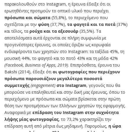
παρακολουθούν στο Instagram, η έρευνα έδειξε ότι οι
ερωτηθέντες προτιμούν το οπτικό υλικό που περιέχει
πρόσωπα και σώματα
(55,8%), το περιεχόμενο που
σχετίζεται με την
φύση
(37,7%),
τα φαγητά και τα ποτά
(37%)
και τέλος, τα
ρούχα και τα αξεσουάρ
(35,5%). Τα
αποτελέσματα αυτά έρχονται σε πλήρη συμφωνία με
προγενέστερες έρευνες, οι οποίες όριζαν ως κορυφαία
ενδιαφέροντα των χρηστών στο Instagram: τα ταξίδια 45%, τη
μουσική 44%, το φαγητό και το ποτό 43% και τη μόδα 42%
(Facebook, Business of Apps, 2019)
. Επιπρόσθετα, έρευνα του
Bakshi (2014), έδειξε ότι
οι φωτογραφίες που περιέχουν
πρόσωπα παρουσιάζουν μεγαλύτερα ποσοστά
συμμετοχής
(engagement)
στο Instagram
, γεγονός που θα
μπορούσε να επαληθευτεί και στην δική μας έρευνας, όπου το
περιεχόμενο με πρόσωπα και σώματα βρίσκεται στην πρώτη
θέση των προτιμήσεων των Ελλήνων χρηστών της εφαρμογής.
Αναφορικά με
επίδραση του Instagram στην συχνότητα
λήψης μίας φωτογραφίας
, το 73,2% χαρακτηρίζει την
επίδραση αυτή από μέτρια έως μηδαμινή. Παρομοίως,
η ώρα