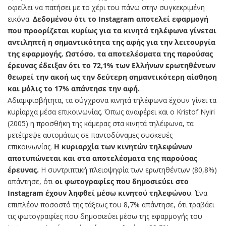
οφείλει να πατήσει με το χέρι του πάνω στην συγκεκριμένη
εικόνα.
Δεδομένου ότι το Instagram αποτελεί εφαρμογή
που προορίζεται κυρίως για τα κινητά τηλέφωνα γίνεται
αντιληπτή η σημαντικότητα της αφής για την λειτουργία
της εφαρμογής. Ωστόσο, τα αποτελέσματα της παρούσας
έρευνας έδειξαν ότι το 72,1% των Ελλήνων ερωτηθέντων
θεωρεί την ακοή ως την δεύτερη σημαντικότερη αίσθηση
και μόλις το 17% απάντησε την αφή.
Αδιαμφισβήτητα, τα σύγχρονα κινητά τηλέφωνα έχουν γίνει τα
κυρίαρχα μέσα επικοινωνίας. Όπως αναφέρει και ο Kristof Nyiri
(2005) η προσθήκη της κάμερας στα κινητά τηλέφωνα, τα
μετέτρεψε αυτομάτως σε παντοδύναμες συσκευές
επικοινωνίας.
Η κυριαρχία των κινητών τηλεφώνων
αποτυπώνεται και στα αποτελέσματα της παρούσας
έρευνας.
Η συντριπτική πλειοψηφία των ερωτηθέντων (80,8%)
απάντησε, ότι
οι φωτογραφίες που δημοσιεύει στο
Instagram έχουν ληφθεί μέσω κινητού τηλεφώνου
. Ένα
επιπλέον ποσοστό της τάξεως του 8,7% απάντησε, ότι τραβάει
τις φωτογραφίες που δημοσιεύει μέσω της εφαρμογής του