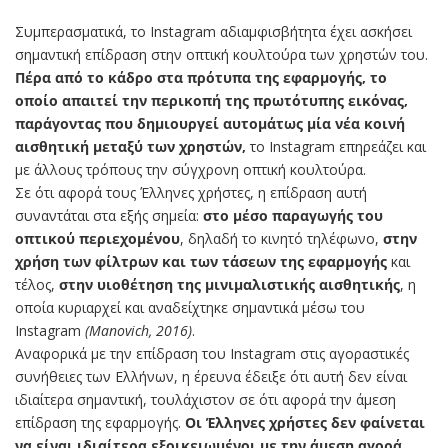
Συμπερασματικά, το Instagram αδιαμφισβήτητα έχει ασκήσει
σημαντική επίδραση στην οπτική κουλτούρα των χρηστών του.
Πέρα από το κάδρο στα πρότυπα της εφαρμογής, το
οποίο απαιτεί την περικοπή της πρωτότυπης εικόνας,
παράγοντας που δημιουργεί αυτομάτως μία νέα κοινή
αισθητική μεταξύ των χρηστών,
το Instagram επηρεάζει και
με άλλους τρόπους την σύγχρονη οπτική κουλτούρα.
Σε ότι αφορά τους Έλληνες χρήστες, η επίδραση αυτή
συναντάται στα εξής σημεία:
στο μέσο παραγωγής του
οπτικού περιεχομένου
, δηλαδή το κινητό τηλέφωνο,
στην
χρήση των φίλτρων και των τάσεων της εφαρμογής
και
τέλος,
στην υιοθέτηση της μινιμαλιστικής αισθητικής
, η
οποία κυριαρχεί και αναδείχτηκε σημαντικά μέσω του
Instagram
(Manovich, 2016)
.
Αναφορικά με την επίδραση του Instagram στις αγοραστικές
συνήθειες των Ελλήνων, η έρευνα έδειξε ότι αυτή δεν είναι
ιδιαίτερα σημαντική, τουλάχιστον σε ότι αφορά την άμεση
επίδραση της εφαρμογής.
Οι Έλληνες χρήστες δεν φαίνεται
να είναι ιδιαίτερα εξοικειωμένοι με την άμεση αγορά