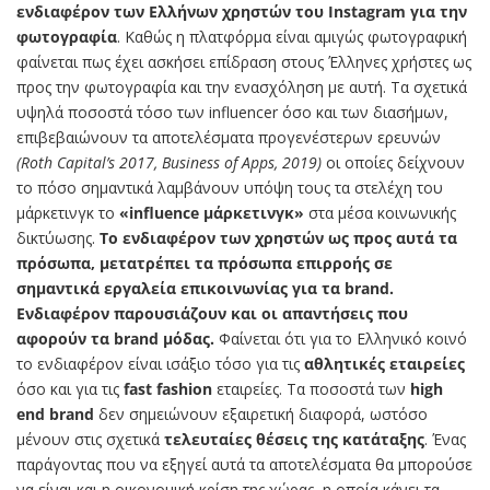
ενδιαφέρον των Ελλήνων χρηστών του Instagram για την
φωτογραφία
. Καθώς η πλατφόρμα είναι αμιγώς φωτογραφική
φαίνεται πως έχει ασκήσει επίδραση στους Έλληνες χρήστες ως
προς την φωτογραφία και την ενασχόληση με αυτή. Τα σχετικά
υψηλά ποσοστά τόσο των influencer όσο και των διασήμων,
επιβεβαιώνουν τα αποτελέσματα προγενέστερων ερευνών
(Roth Capital’s 2017, Business of Apps, 2019)
οι οποίες δείχνουν
το πόσο σημαντικά λαμβάνουν υπόψη τους τα στελέχη του
μάρκετινγκ το
«influence μάρκετινγκ»
στα μέσα κοινωνικής
δικτύωσης.
To ενδιαφέρον των χρηστών ως προς αυτά τα
πρόσωπα, μετατρέπει τα πρόσωπα επιρροής σε
σημαντικά εργαλεία επικοινωνίας για τα brand.
Ενδιαφέρον παρουσιάζουν και οι απαντήσεις που
αφορούν τα brand μόδας.
Φαίνεται ότι για το Ελληνικό κοινό
το ενδιαφέρον είναι ισάξιο τόσο για τις
αθλητικές εταιρείες
όσο και για τις
fast fashion
εταιρείες. Τα ποσοστά των
high
end brand
δεν σημειώνουν εξαιρετική διαφορά, ωστόσο
μένουν στις σχετικά
τελευταίες θέσεις της κατάταξης
. Ένας
παράγοντας που να εξηγεί αυτά τα αποτελέσματα θα μπορούσε
να είναι και η οικονομική κρίση της χώρας, η οποία κάνει τα