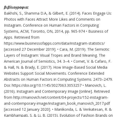
βιβλιογραφια:
Bakhshi, S., Shamma D.A, & Gilbert, E. (2014). Faces Engage Us:
Photos with Faces Attract More Likes and Comments on
Instagram. Conference on Human Factors in Computing
Systems, ACM, Toronto, ON, 2014, pp. 965-974 • Business of
Apps. Retrieved from
https://www.businessofapps.com/data/instagram-statistics/
[accessed 27 December 2019]. • Cara, M. (2019). The Semiotic
Layers of Instagram: Visual Tropes and Brand Meaning. The
American Journal of Semiotics, 34. 3–4. • Cornet, V. & Cafaro, F.
& Hall, N. & Brady, E. (2017). How Image-Based Social Media
Websites Support Social Movements. Conference Extended
Abstracts on Human Factors in Computing Systems. 2473–2479.
Doi: https://doi.org/10.1145/3027063.3053257 • Manovich, L.
(2016). Instagram and Contemporary Image [online]. Retrieved
from http://manovich.net/content/04-projects/152-instagram-
and-contemporary-image/instagram_book_manovich_2017.pdf
[accessed 12 January 2020]. • Manikonda, L. & Venkatesan, R. &
Kambhampati, S. & Li, B. (2015). Evolution of Fashion Brands on