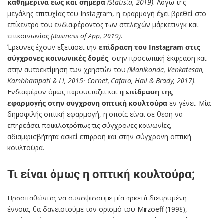
καθημερινά έως και σήμερα
(Statista, 2019)
. Λόγω της
μεγάλης επιτυχίας του Instagram, η εφαρμογή έχει βρεθεί στο
επίκεντρο του ενδιαφέροντος των στελεχών μάρκετινγκ και
επικοινωνίας
(Business of App, 2019)
.
Έρευνες έχουν εξετάσει την
επίδραση του Instagram στις
σύγχρονες κοινωνικές δομές
, στην προσωπική έκφραση και
στην αυτοεκτίμηση των χρηστών του
(Manikonda, Venkatesan,
Kambhampati & Li, 2015· Cornet, Cafaro, Hall & Brady, 2017)
.
Ενδιαφέρον όμως παρουσιάζει και
η επίδραση της
εφαρμογής στην σύγχρονη οπτική κουλτούρα
εν γένει. Μία
δημοφιλής οπτική εφαρμογή, η οποία είναι σε θέση να
επηρεάσει ποικιλοτρόπως τις σύγχρονες κοινωνίες,
αδιαμφισβήτητα ασκεί επιρροή και στην σύγχρονη οπτική
κουλτούρα.
Τι είναι όμως η οπτική κουλτούρα;
Προσπαθώντας να συνοψίσουμε μία αρκετά διευρυμένη
έννοια, θα δανειστούμε τον ορισμό του Mirzoeff (1998),