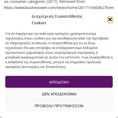
six consumer categories (2017). Retrieved from:
https://www.businesswire.com/news/home/20171106006270/en/
Capital-Partners-Releases-2017-2018-Millennial-Survey
Διαχείριση Συγκατάθεσης
[accessed 5 February 2020]. • Stavrianea, A., Kavoura, A. (2015).
Cookies
Social media’s and online user-generated content’s role in
services advertising. NP: AIP Publishing, pp. 318-324.
Για να παρέχουμε την καλύτερη εμπειρία, χρησιμοποιούμε
τεχνολογίες όπως cookies για την αποθήκευση ή/και την πρόσβαση
σε πληροφορίες συσκευών. Η συγκατάθεση για τις εν λόγω
τεχνολογίες θα μας επιτρέψει να επεξεργαστούμε δεδομένα
INSTAGRAM
SOCIAL MEDIA
ΈΡΕΥΝΑ
ΕΎΑ ΜΠΕΣΛΕΜΈ
προσωπικού χαρακτήρα, όπως συμπεριφορά περιήγησης ή
μοναδικά αναγνωριστικά σε αυτόν τον ιστότοπο. Η μη συγκατάθεση ή
η ανάκληση της συγκατάθεσης, μπορεί να επηρεάσει αρνητικά
28 ΙΟΥΛΊΟΥ, 2020
RESEARCH
ορισμένες λειτουργίες και δυνατότητες.
ΑΠΟΔΟΧΉ
ΔΕΝ ΑΠΟΔΈΧΟΜΑΙ
ΠΡΟΒΟΛΉ ΠΡΟΤΙΜΉΣΕΩΝ
SHARE