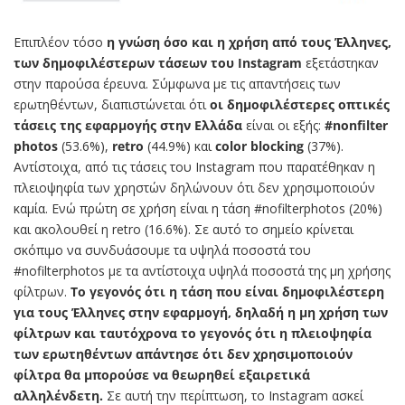
Επιπλέον τόσο
η γνώση όσο και η χρήση από τους Έλληνες,
των δημοφιλέστερων τάσεων του Instagram
εξετάστηκαν
στην παρούσα έρευνα. Σύμφωνα με τις απαντήσεις των
ερωτηθέντων, διαπιστώνεται ότι
οι δημοφιλέστερες οπτικές
τάσεις της εφαρμογής στην Ελλάδα
είναι οι εξής:
#nonfilter
photos
(53.6%),
retro
(44.9%) και
color blocking
(37%).
Αντίστοιχα, από τις τάσεις του Instagram που παρατέθηκαν η
πλειοψηφία των χρηστών δηλώνουν ότι δεν χρησιμοποιούν
καμία. Ενώ πρώτη σε χρήση είναι η τάση #nofilterphotos (20%)
και ακολουθεί η retro (16.6%). Σε αυτό το σημείο κρίνεται
σκόπιμο να συνδυάσουμε τα υψηλά ποσοστά του
#nofilterphotos με τα αντίστοιχα υψηλά ποσοστά της μη χρήσης
φίλτρων.
Το γεγονός ότι η τάση που είναι δημοφιλέστερη
για τους Έλληνες στην εφαρμογή, δηλαδή η μη χρήση των
φίλτρων και ταυτόχρονα το γεγονός ότι η πλειοψηφία
των ερωτηθέντων απάντησε ότι δεν χρησιμοποιούν
φίλτρα θα μπορούσε να θεωρηθεί εξαιρετικά
αλληλένδετη.
Σε αυτή την περίπτωση, το Instagram ασκεί