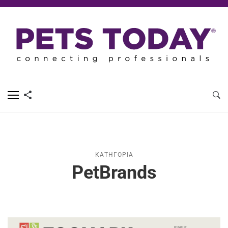
ΚΑΤΗΓΟΡΊΑ
PetBrands