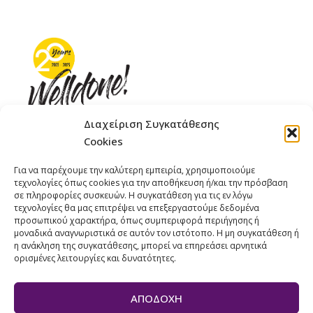
Διαχείριση Συγκατάθεσης
Cookies
ΓΚΟΜΠΙΝΩ 12 ΚΑΙ ΓΟΥΖΕΛΗ 7, 11476, ΑΘΗΝΑ
Για να παρέχουμε την καλύτερη εμπειρία, χρησιμοποιούμε
ΤΗΛΕΦΩΝΟ: +30 211 4021758
τεχνολογίες όπως cookies για την αποθήκευση ή/και την πρόσβαση
ΚΙΝΗΤΟ: +306977 440377
σε πληροφορίες συσκευών. Η συγκατάθεση για τις εν λόγω
τεχνολογίες θα μας επιτρέψει να επεξεργαστούμε δεδομένα
EMAIL : 
info@welldone.com.gr
προσωπικού χαρακτήρα, όπως συμπεριφορά περιήγησης ή
μοναδικά αναγνωριστικά σε αυτόν τον ιστότοπο. Η μη συγκατάθεση ή
η ανάκληση της συγκατάθεσης, μπορεί να επηρεάσει αρνητικά
ορισμένες λειτουργίες και δυνατότητες.
ΑΠΟΔΟΧΉ