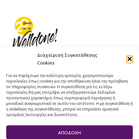
Διαχείριση Συγκατάθεσης
Cookies
ΓΚΟΜΠΙΝΩ 12 ΚΑΙ ΓΟΥΖΕΛΗ 7, 11476, ΑΘΗΝΑ
Για να παρέχουμε την καλύτερη εμπειρία, χρησιμοποιούμε
ΤΗΛΕΦΩΝΟ: +30 211 4021758
τεχνολογίες όπως cookies για την αποθήκευση ή/και την πρόσβαση
ΚΙΝΗΤΟ: +306977 440377
σε πληροφορίες συσκευών. Η συγκατάθεση για τις εν λόγω
τεχνολογίες θα μας επιτρέψει να επεξεργαστούμε δεδομένα
EMAIL : 
info@welldone.com.gr
προσωπικού χαρακτήρα, όπως συμπεριφορά περιήγησης ή
μοναδικά αναγνωριστικά σε αυτόν τον ιστότοπο. Η μη συγκατάθεση ή
η ανάκληση της συγκατάθεσης, μπορεί να επηρεάσει αρνητικά
ορισμένες λειτουργίες και δυνατότητες.
ΑΠΟΔΟΧΉ