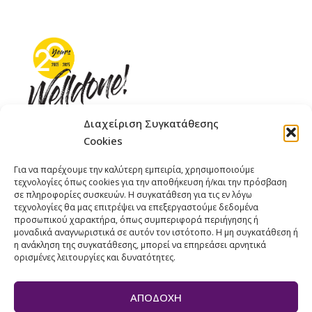
Διαχείριση Συγκατάθεσης
Cookies
ΓΚΟΜΠΙΝΩ 12 ΚΑΙ ΓΟΥΖΕΛΗ 7, 11476, ΑΘΗΝΑ
Για να παρέχουμε την καλύτερη εμπειρία, χρησιμοποιούμε
ΤΗΛΕΦΩΝΟ: +30 211 4021758
τεχνολογίες όπως cookies για την αποθήκευση ή/και την πρόσβαση
ΚΙΝΗΤΟ: +306977 440377
σε πληροφορίες συσκευών. Η συγκατάθεση για τις εν λόγω
τεχνολογίες θα μας επιτρέψει να επεξεργαστούμε δεδομένα
EMAIL : 
info@welldone.com.gr
προσωπικού χαρακτήρα, όπως συμπεριφορά περιήγησης ή
μοναδικά αναγνωριστικά σε αυτόν τον ιστότοπο. Η μη συγκατάθεση ή
η ανάκληση της συγκατάθεσης, μπορεί να επηρεάσει αρνητικά
ορισμένες λειτουργίες και δυνατότητες.
ΑΠΟΔΟΧΉ