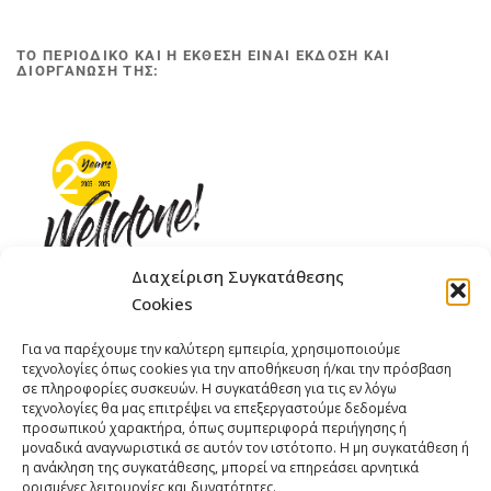
ΤΟ ΠΕΡΙΟΔΙΚΟ ΚΑΙ Η ΕΚΘΕΣΗ ΕΙΝΑΙ ΕΚΔΟΣΗ ΚΑΙ
ΔΙΟΡΓΑΝΩΣΗ ΤΗΣ:
Διαχείριση Συγκατάθεσης
Cookies
ΓΚΟΜΠΙΝΩ 12 ΚΑΙ ΓΟΥΖΕΛΗ 7, 11476, ΑΘΗΝΑ
Για να παρέχουμε την καλύτερη εμπειρία, χρησιμοποιούμε
ΤΗΛΕΦΩΝΟ: +30 211 4021758
τεχνολογίες όπως cookies για την αποθήκευση ή/και την πρόσβαση
ΚΙΝΗΤΟ: +306977 440377
σε πληροφορίες συσκευών. Η συγκατάθεση για τις εν λόγω
τεχνολογίες θα μας επιτρέψει να επεξεργαστούμε δεδομένα
EMAIL : 
info@welldone.com.gr
προσωπικού χαρακτήρα, όπως συμπεριφορά περιήγησης ή
μοναδικά αναγνωριστικά σε αυτόν τον ιστότοπο. Η μη συγκατάθεση ή
η ανάκληση της συγκατάθεσης, μπορεί να επηρεάσει αρνητικά
ορισμένες λειτουργίες και δυνατότητες.