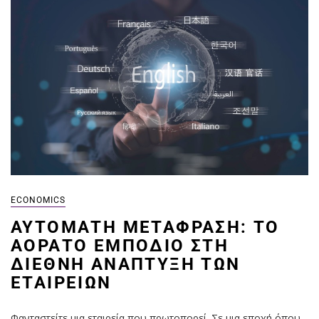
ECONOMICS
ΑΥΤΌΜΑΤΗ ΜΕΤΆΦΡΑΣΗ: ΤΟ
ΑΌΡΑΤΟ ΕΜΠΌΔΙΟ ΣΤΗ
ΔΙΕΘΝΉ ΑΝΆΠΤΥΞΗ ΤΩΝ
ΕΤΑΙΡΕΙΏΝ
Φανταστείτε μια εταιρεία που πρωτοπορεί. Σε μια εποχή όπου