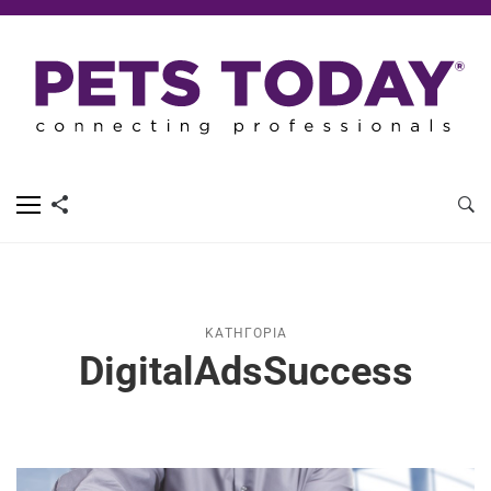
ΚΑΤΗΓΟΡΊΑ
DigitalAdsSuccess