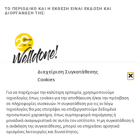
ΤΟ ΠΕΡΙΟΔΙΚΟ ΚΑΙ Η ΕΚΘΕΣΗ ΕΙΝΑΙ ΕΚΔΟΣΗ ΚΑΙ
ΔΙΟΡΓΑΝΩΣΗ ΤΗΣ:
Διαχείριση Συγκατάθεσης
Cookies
ΓΚΟΜΠΙΝΩ 12 ΚΑΙ ΓΟΥΖΕΛΗ 7, 11476, ΑΘΗΝΑ
Για να παρέχουμε την καλύτερη εμπειρία, χρησιμοποιούμε
ΤΗΛΕΦΩΝΟ: +30 211 4021758
τεχνολογίες όπως cookies για την αποθήκευση ή/και την πρόσβαση
ΚΙΝΗΤΟ: +306977 440377
σε πληροφορίες συσκευών. Η συγκατάθεση για τις εν λόγω
τεχνολογίες θα μας επιτρέψει να επεξεργαστούμε δεδομένα
EMAIL : 
info@welldone.com.gr
προσωπικού χαρακτήρα, όπως συμπεριφορά περιήγησης ή
μοναδικά αναγνωριστικά σε αυτόν τον ιστότοπο. Η μη συγκατάθεση ή
η ανάκληση της συγκατάθεσης, μπορεί να επηρεάσει αρνητικά
ορισμένες λειτουργίες και δυνατότητες.