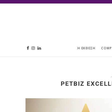
Η ΈΚΘΕΣΗ
COMP
PETΒIZ EXCEL