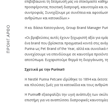
επιβεβαιώνει τη δέσμευσή μας να στεκόμαστε καθημε
προσφέροντας ποιοτική διατροφή, καινοτομία και 
συντροφιάς. Συνεχίζουμε με συνέπεια και αφοσίωσ
ανθρώπων και κατοικιδίων.»
ΠΡΟΗΓ.ΑΡΘΟ
Η κα. Βάσια Κατσογιάννη, Group Brand Manager Puri
«Οι βραβεύσεις αυτές έχουν ξεχωριστή αξία για εμά
ένα brand που βρίσκεται πραγματικά κοντά στις ανάγ
Purina ως Pet Brand of the Year, αλλά και συνολικά
συνεχίσουμε να επενδύουμε σε καινοτόμα προϊόντα, 
αποτύπωμα. Ευχαριστούμε θερμά τη διοργάνωση, την
Σχετικά με την Purina®
Η Nestlé Purina Petcare ιδρύθηκε το 1894 και έκτοτ
και πλούσιες ζωές για τα κατοικίδια και τους ανθρώ
Η Purina® εξασφαλίζει την υγιή ανάπτυξη των σκύλ
επιστήμη για να αναπτύσσει διατροφικές καινοτομίες κ