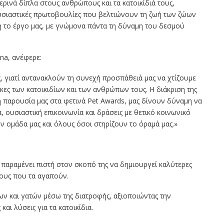
ρινά δίπλα στους ανθρώπους και τα κατοικίδιά τους,
ουσιαστικές πρωτοβουλίες που βελτιώνουν τη ζωή των ζώων
η το έργο μας, με γνώμονα πάντα τη δύναμη του δεσμού
na, ανέφερε:
ς, γιατί αντανακλούν τη συνεχή προσπάθειά μας να χτίζουμε
κες των κατοικιδίων και των ανθρώπων τους. Η διάκριση της
 η παρουσία μας στα φετινά Pet Awards, μας δίνουν δύναμη να
ουσιαστική επικοινωνία και δράσεις με θετικό κοινωνικό
 ομάδα μας και όλους όσοι στηρίζουν το όραμά μας.»
ε παραμένει πιστή στον σκοπό της να δημιουργεί καλύτερες
πους που τα αγαπούν.
ων και γατών μέσω της διατροφής, αξιοποιώντας την
αι λύσεις για τα κατοικίδια.