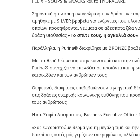
FELIX – SOUPS & SNACKS και το HYDRACARE.
Σημαντική ήταν και η αναγνώριση των δράσεων εταιρι
τιμήθηκε με SILVER βραβεία για ενέργειες που υλο
οποίων προσφέρονται γεύματα σε αδέσποτα ζώα για
δράση υιοθεσίας
«Το σπίτι τους, η αγκαλιά σου»
.
Παράλληλα, η Purina® διακρίθηκε με BRONZE βραβεί
Με σταθερή δέσμευση στην καινοτομία και στην ανά
Purina® συνεχίζει να επενδύει σε προϊόντα και πρ
κατοικιδίων και των ανθρώπων τους.
Οι φετινές διακρίσεις επιβεβαιώνουν την ηγετική θέ
στις δράσεις εταιρικής κοινωνικής ευθύνης που προ
τους ανθρώπους.
Η κα. Σοφία Δουράτσου, Business Executive Officer 
«Σας ευχαριστούμε θερμά για τη μεγάλη τιμή και την
διακρίσεις αυτές μάς γεμίζουν υπερηφάνεια, αλλά κα