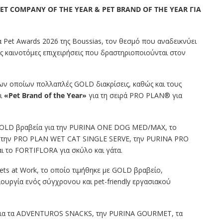
 PET COMPANY OF THE YEAR & PET BRAND OF THE YEAR ΓΙΑ
 Pet Awards 2026 της Boussias, τον θεσμό που αναδεικνύει
ις καινοτόμες επιχειρήσεις που δραστηριοποιούνται στον
των οποίων πολλαπλές GOLD διακρίσεις, καθώς και τους
ι
«Pet Brand of the Year»
για τη σειρά PRO PLAN® για
7 GOLD βραβεία για την PURINA ONE DOG MED/MAX, το
ην PRO PLAN WET CAT SINGLE SERVE, την PURINA PRO
 το FORTIFLORA για σκύλο και γάτα.
ets at Work, το οποίο τιμήθηκε με GOLD βραβείο,
ιουργία ενός σύγχρονου και pet-friendly εργασιακού
α για τα ADVENTUROS SNACKS, την PURINA GOURMET, τα