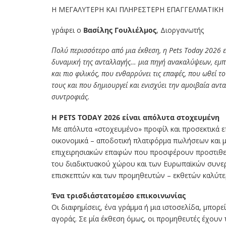
Η ΜΕΓΑΛΥΤΕΡΗ ΚΑΙ ΠΛΗΡΕΣΤΕΡΗ ΕΠΑΓΓΕΛΜΑΤΙΚΗ
γράφει ο
Βασίλης Γουλιέλμος
, Διοργανωτής
Πολύ περισσότερο από μια έκθεση, η Pets Today 2026 ε
δυναμική της ανταλλαγής… μια πηγή ανακαλύψεων, εμπνε
και πιο φιλικός, που ενθαρρύνει τις επαφές, που ωθεί τ
τους και που δημιουργεί και ενισχύει την αμοιβαία αντα
συντροφιάς.
Η PETS TODAY 2026 είναι απόλυτα στοχευμένη
Με απόλυτα «στοχευμένο» προφίλ και προσεκτικά ε
οικονομικά – αποδοτική πλατφόρμα πωλήσεων και μ
επιχειρησιακών επαφών που προσφέρουν προστιθεμέ
του διαδικτυακού χώρου και των Ευρωπαϊκών συνεργ
επισκεπτών και των προμηθευτών – εκθετών καλύτερ
Ένα τρισδιάστατομέσο επικοινωνίας
Οι διαφημίσεις, ένα γράμμα ή μια ιστοσελίδα, μπορεί 
αγοράς. Σε μία έκθεση όμως, οι προμηθευτές έχου