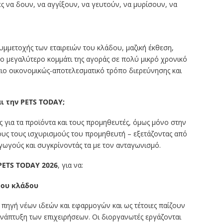
ες να δουν, να αγγίξουν, να γευτούν, να μυρίσουν, να
υμμετοχής των εταιρειών του κλάδου, μαζική έκθεση,
 μεγαλύτερο κομμάτι της αγοράς σε πολύ μικρό χρονικό
πιο οικονομικώς-αποτελεσματικό τρόπο διερεύνησης και
ται την PETS TODAY;
 για τα προϊόντα και τους προμηθευτές, όμως μόνο στην
́λους τους ισχυρισμούς του προμηθευτή – εξετάζοντας από
αγωγούς και συγκρίνοντάς τα με τον ανταγωνισμό.
PETS TODAY 2026
, για να:
του κλάδου
πηγή νέων ιδεών και εφαρμογών και ως τέτοιες παίζουν
ανάπτυξη των επιχειρήσεων. Οι διοργανωτές εργάζονται