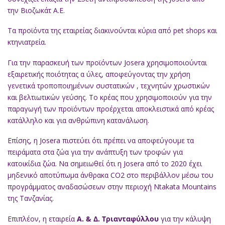
την Βιοζωκάτ Α.Ε.
Τα προϊόντα της εταιρείας διακινούνται κύρια από pet shops και
κτηνιατρεία.
Για την παρασκευή των προϊόντων Josera χρησιμοποιούνται
εξαιρετικής ποιότητας α ύλες, αποφεύγοντας την χρήση
γενετικά τροποποιημένων συστατικών , τεχνητών χρωστικών
και βελτιωτικών γεύσης. Το κρέας που χρησιμοποιούν για την
παραγωγή των προϊόντων προέρχεται αποκλειστικά από κρέας
κατάλληλο και για ανθρώπινη κατανάλωση.
Επίσης, η Josera πιστεύει ότι πρέπει να αποφεύγουμε τα
πειράματα στα ζώα για την ανάπτυξη των τροφών για
κατοικίδια ζώα. Να σημειωθεί ότι η Josera από το 2020 έχει
μηδενικό αποτύπωμα άνθρακα CO2 στο περιβάλλον μέσω του
προγράμματος αναδασώσεων στην περιοχή Ntakata Mountains
της Τανζανίας.
Επιπλέον, η εταιρεία
Α. & Δ. Τριανταφύλλου
για την κάλυψη