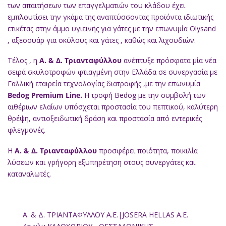
των απαιτήσεων των επαγγελματιών του κλάδου έχει
εμπλουτίσει την γκάμα της αναπτύσσοντας προϊόντα ιδιωτικής
ετικέτας στην άμμο υγιεινής για γάτες με την επωνυμία Olysand
, αξεσουάρ για σκύλους και γάτες , καθώς και λιχουδιών.
Τέλος , η
Α. & Δ. Τριανταφύλλου
ανέπτυξε πρόσφατα μία νέα
σειρά σκυλοτροφών φτιαγμένη στην Ελλάδα σε συνεργασία με
Γαλλική εταιρεία τεχνολογίας διατροφής ,με την επωνυμία
Bedog Premium Line.
Η τροφή Bedog με την συμβολή των
αιθέριων ελαίων υπόσχεται προστασία του πεπτικού, καλύτερη
θρέψη, αντιοξειδωτική δράση και προστασία από εντερικές
φλεγμονές.
Η
Α. & Δ. Τριανταφύλλου
προσφέρει ποιότητα, ποικιλία
λύσεων και γρήγορη εξυπηρέτηση στους συνεργάτες και
καταναλωτές.
Α. & Δ. ΤΡΙΑΝΤΑΦΥΛΛΟΥ Α.Ε.|JOSERA HELLAS A.E.