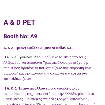
A & D PET
Booth No: Α9
Α. & Δ. Τριανταφύλλου - Josera Hellas Α.Ε.
Η
Α. & Δ. Τριανταφύλλου
ιδρύθηκε το 2017 από τους
Αλέξανδρο και Δέσποινα Τριανταφύλλου με στόχο την
προώθηση προϊόντων που στηρίζουν την ισορροπημένη
διατροφή και βελτιώνουν την υγεία και την ευεξία των
κατοικίδιων ζώων.
Η
Α. & Δ. Τριανταφύλλου
είναι ο αποκλειστικός
αντιπρόσωπος της Josera Petfood στην Ελλάδα, μία από τις
μεγαλύτερες Ευρωπαϊκές εταιρείες τροφών κατοικίδιων,
συνεχίζει επάξια την 25ετή αντιπροσώπευση της Josera από