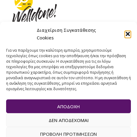
Διαχείριση Συγκατάθεσης
Cookies
ΓΚΟΜΠΙΝΩ 12 ΚΑΙ ΓΟΥΖΕΛΗ 7, 11476, ΑΘΗΝΑ
Για να παρέχουμε την καλύτερη εμπειρία, χρησιμοποιούμε
ΤΗΛΕΦΩΝΟ: +30 211 4021758
τεχνολογίες όπως cookies για την αποθήκευση ή/και την πρόσβαση
ΚΙΝΗΤΟ: +306977 440377
σε πληροφορίες συσκευών. Η συγκατάθεση για τις εν λόγω
τεχνολογίες θα μας επιτρέψει να επεξεργαστούμε δεδομένα
EMAIL : 
info@welldone.com.gr
προσωπικού χαρακτήρα, όπως συμπεριφορά περιήγησης ή
μοναδικά αναγνωριστικά σε αυτόν τον ιστότοπο. Η μη συγκατάθεση ή
η ανάκληση της συγκατάθεσης, μπορεί να επηρεάσει αρνητικά
ορισμένες λειτουργίες και δυνατότητες.
ΑΠΟΔΟΧΉ
ΔΕΝ ΑΠΟΔΈΧΟΜΑΙ
© 2024 Pets Today. All Rights Reserved. | Developed by
ADS
ΠΡΟΒΟΛΉ ΠΡΟΤΙΜΉΣΕΩΝ
Solutions