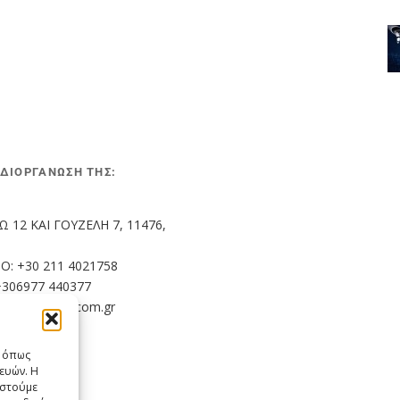
 ΔΙΟΡΓΑΝΩΣΗ ΤΗΣ:
12 ΚΑΙ ΓΟΥΖΕΛΗ 7, 11476, 
: +30 211 4021758
+306977 440377
fo@welldone.com.gr
ς όπως
ευών. Η
αστούμε