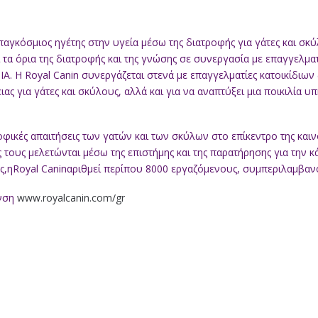
ι παγκόσμιος ηγέτης στην υγεία μέσω της διατροφής για γάτες και σ
ί τα όρια της διατροφής και της γνώσης σε συνεργασία με επαγγελμα
Η Royal Canin συνεργάζεται στενά με επαγγελματίες κατοικίδιων ζ
ας για γάτες και σκύλους, αλλά και για να αναπτύξει μια ποικιλία
οφικές απαιτήσεις των γατών και των σκύλων στο επίκεντρο της καινο
ς τους μελετώνται μέσω της επιστήμης και της παρατήρησης για την
ς,ηRoyal Caninαριθμεί περίπου 8000 εργαζόμενους, συμπεριλαμβα
υνση
www.royalcanin.com/gr