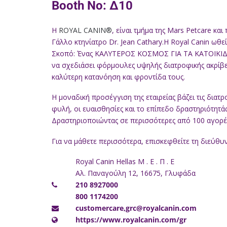
Booth No: Δ10
Η
ROYAL CANIN®
, είναι τμήμα της Mars Petcare κα
Γάλλο κτηνίατρο Dr. Jean Cathary.H Royal Canin ωθε
Σκοπό: Ένας ΚΑΛΥΤΕΡΟΣ ΚΟΣΜΟΣ ΓΙΑ ΤΑ ΚΑΤΟΙΚΙΔΙΑ. 
να σχεδιάσει φόρμουλες υψηλής διατροφικής ακρίβει
καλύτερη κατανόηση και φροντίδα τους.
Η μοναδική προσέγγιση της εταιρείας βάζει τις διατρ
φυλή, οι ευαισθησίες και το επίπεδο δραστηριότητά
Δραστηριοποιώντας σε περισσότερες από 100 αγορέ
Για να μάθετε περισσότερα, επισκεφθείτε τη διεύθ
Royal Canin Hellas Μ . Ε . Π . Ε
Αλ. Παναγούλη 12, 16675, Γλυφάδα
210 8927000
800 1174200
customercare,
grc@royalcanin.com
https://www.royalcanin.com/gr