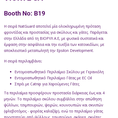
Booth No: B19
Η σειρά NatGuard αποτελεί μία ολοκληρωμένη πρόταση
φροντίδας και προστασίας για σκύλους και γάτες. Παράγεται
στην Ελλάδα από τη ΒΙΟΡΥΛ Α.Ε, με φυσικά συστατικά και
έμφαση στην ασφάλεια και την ευεξία των κατοικιδίων, με
αποκλειστικό μεταπωλητή την Epsilon Development.
Η σειρά περιλαμβάνει:
Εντομοαπωθητικό Περιλαίμιο Σκύλου με Γερανιόλη
Εντομοαπωθητικό Περιλαίμιο Γάτας με EC Oil
Σπρέι με Catnip για Χαρούμενες Γάτες
Τα περιλαίμια προσφέρουν προστασία διάρκειας έως και 4
μηνών. Το περιλαίμιο σκύλου συμβάλλει στην απώθηση
ψύλλων, τσιμπουριών, ψειρών, κουνουπιών και σκνιπών
(φλεβοτόμος - φορέας καλαζάρ), ενώ το περιλαίμιο γάτας
προστατεύει από ψύλλους, τσιμπούρια, ακάρεα, σκνίπες,