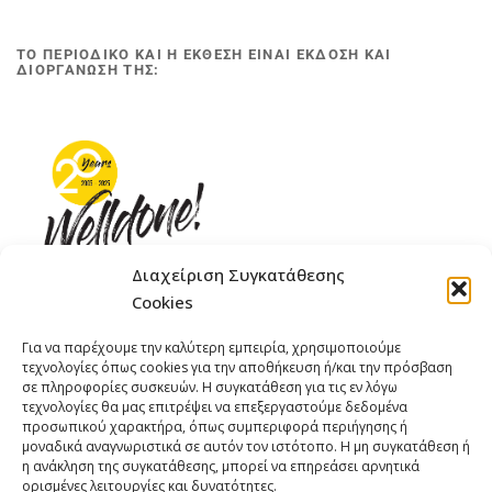
ΤΟ ΠΕΡΙΟΔΙΚΟ ΚΑΙ Η ΕΚΘΕΣΗ ΕΙΝΑΙ ΕΚΔΟΣΗ ΚΑΙ
ΔΙΟΡΓΑΝΩΣΗ ΤΗΣ:
Διαχείριση Συγκατάθεσης
Cookies
ΓΚΟΜΠΙΝΩ 12 ΚΑΙ ΓΟΥΖΕΛΗ 7, 11476, ΑΘΗΝΑ
Για να παρέχουμε την καλύτερη εμπειρία, χρησιμοποιούμε
ΤΗΛΕΦΩΝΟ: +30 211 4021758
τεχνολογίες όπως cookies για την αποθήκευση ή/και την πρόσβαση
ΚΙΝΗΤΟ: +306977 440377
σε πληροφορίες συσκευών. Η συγκατάθεση για τις εν λόγω
τεχνολογίες θα μας επιτρέψει να επεξεργαστούμε δεδομένα
EMAIL : 
info@welldone.com.gr
προσωπικού χαρακτήρα, όπως συμπεριφορά περιήγησης ή
μοναδικά αναγνωριστικά σε αυτόν τον ιστότοπο. Η μη συγκατάθεση ή
η ανάκληση της συγκατάθεσης, μπορεί να επηρεάσει αρνητικά
ορισμένες λειτουργίες και δυνατότητες.