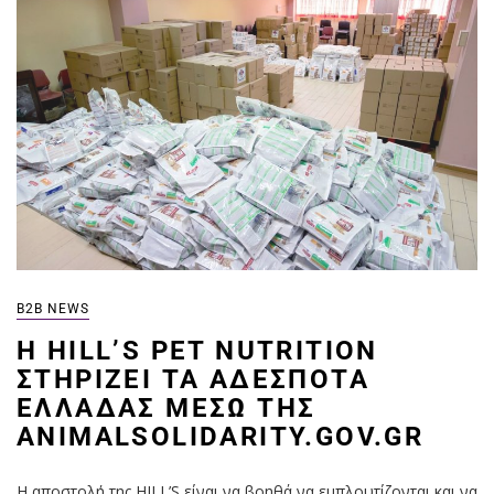
B2B NEWS
H HILL’S PET NUTRITION
ΣΤΗΡΊΖΕΙ ΤΑ ΑΔΈΣΠΟΤΑ
ΕΛΛΆΔΑΣ ΜΈΣΩ ΤΗΣ
ANIMALSOLIDARITY.GOV.GR
Η αποστολή της HILL’S είναι να βοηθά να εμπλουτίζονται και να