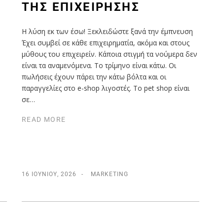
́ΣΩ ΤΗΣ ΕΠΙΧΕΊΡΗΣΗΣ
Η λύση εκ των έσω! Ξεκλειδώστε ξανά την έμπνευση
Έχει συμβεί σε κάθε επιχειρηματία, ακόμα και στους
μύθους του επιχειρείν. Κάποια στιγμή τα νούμερα δεν
είναι τα αναμενόμενα. Το τρίμηνο είναι κάτω. Οι
πωλήσεις έχουν πάρει την κάτω βόλτα και οι
παραγγελίες στο e-shop λιγοστές. Το pet shop είναι
σε…
READ MORE
16 ΙΟΥΝΊΟΥ, 2026
MARKETING