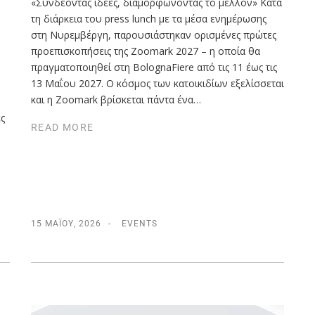
«Συνδέοντας ιδέες, διαμορφώνοντας το μέλλον» Κατά
τη διάρκεια του press lunch με τα μέσα ενημέρωσης
στη Νυρεμβέργη, παρουσιάστηκαν ορισμένες πρώτες
προεπισκοπήσεις της Zoomark 2027 – η οποία θα
πραγματοποιηθεί στη BolognaFiere από τις 11 έως τις
13 Μαΐου 2027. Ο κόσμος των κατοικιδίων εξελίσσεται
και η Zoomark βρίσκεται πάντα ένα…
ς
READ MORE
15 ΜΑΪ́ΟΥ, 2026
EVENTS